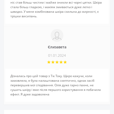
ніс став більш чистим і майже зникли всі чорні цятки. Шкіра
стала більш гладкою, і макіяж змивається дуже легко і
швидко. У мене комбінована шкіра схильна до жирності, є
трішки висипань.
Єлизавета
01.01.2024
Дізналась про цей товар з Тік Току. Щиро кажучи, коли
замовляла, я була налаштована скептично, однак засіб
перевершив мої сподівання. Олія дуже гарно пахне, не
сушить шкіру і вже після першого користування я побачила
ефект. Я дуже задоволена