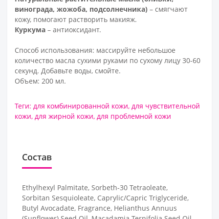
винограда, жожоба, подсолнечника)
– смягчают
кожу, помогают растворить макияж.
Куркума
– антиоксидант.
Способ использования: массируйте небольшое
количество масла сухими руками по сухому лицу 30-60
секунд. Добавьте воды, смойте.
Объем: 200 мл.
Теги:
для комбинированной кожи
,
для чувствительной
кожи
,
для жирной кожи
,
для проблемной кожи
Состав
Ethylhexyl Palmitate, Sorbeth-30 Tetraoleate,
Sorbitan Sesquioleate, Caprylic/Capric Triglyceride,
Butyl Avocadate, Fragrance, Helianthus Annuus
(Sunflower) Seed Oil, Macadamia Ternifolia Seed Oil,