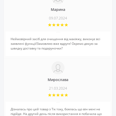
Марина
09.07.2024
Неймовірний засіб для очищення від макіяжу, виконує всі
заявлені функції!Замовляю вже вдруге! Окремо дякую за
швидку доставку та подаруночки?
Мирослава
21.03.2024
Дізналась про цей товар з Тік току, боялась що він мені не
підійде. На другий день після використання я побачила що