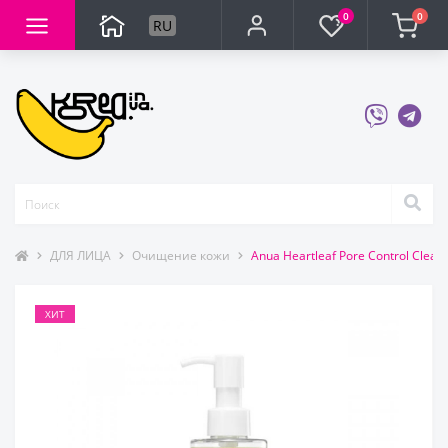
0
0
RU
ДЛЯ ЛИЦА
Очищение кожи
Anua Heartleaf Pore Control Cle
ХИТ