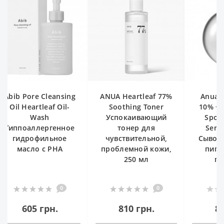
ANUA Heartleaf 77%
Anua Niacinamide
Anua B
Soothing Toner
10% + TXA 4% Dark
Exfoliat
Успокаивающий
Spot Correcting
мл Тоне
тонер для
Serum (RENEW)
сал
чувствительной,
Сыворотка против
кис
проблемной кожи,
пигментации и
250 мл
пост-акне
0
1
9
810 грн.
870 грн.
7