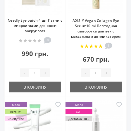
Needly Eye patch 4 шт Патчи с
AXIS-Y Vegan Collagen Eye
микроиглами для кожи
Serum10 ml Пептидная
вокруг глаз
сыворотка для век с
массажным аппликатором
0
1
990 грн.
670 грн.
-
+
-
+
В КОРЗИНУ
В КОРЗИНУ
Мало
Мало
Веган🌱
ХИТ
Cruelty-free
Доставка FREE