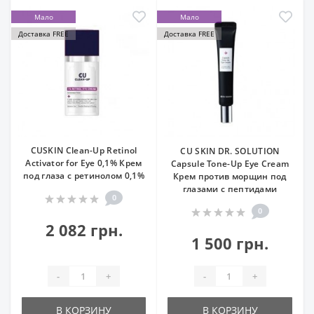
Мало
Мало
Доставка FREE
Доставка FREE
CUSKIN Clean-Up Retinol
CU SKIN DR. SOLUTION
Activator for Eye 0,1% Крем
Capsule Tone-Up Eye Cream
под глаза с ретинолом 0,1%
Крем против морщин под
глазами с пептидами
0
0
2 082 грн.
1 500 грн.
-
+
-
+
В КОРЗИНУ
В КОРЗИНУ