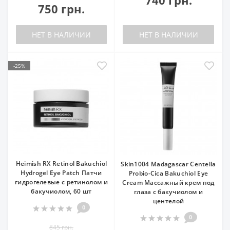
740 грн.
750 грн.
НЕТ В НАЛИЧИИ
НЕТ В НАЛИЧИИ
-25%
Heimish RX Retinol Bakuchiol
Skin1004 Madagascar Centella
Hydrogel Eye Patch Патчи
Probio-Cica Bakuchiol Eye
гидрогелевые с ретинолом и
Cream Массажный крем под
бакучиолом, 60 шт
глаза с бакучиолом и
центелой
0
0
845 грн.