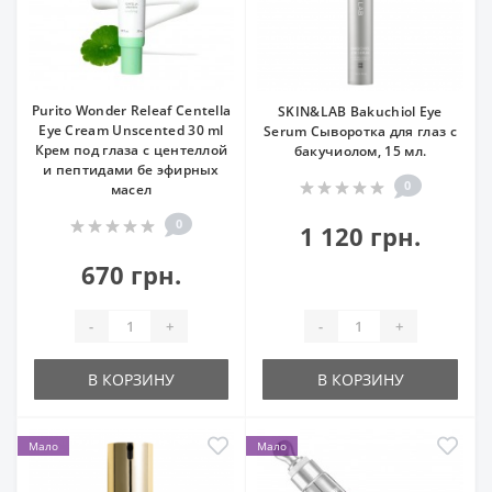
Purito Wonder Releaf Centella
SKIN&LAB Bakuchiol Eye
Eye Cream Unscented 30 ml
Serum Сыворотка для глаз с
Крем под глаза с центеллой
бакучиолом, 15 мл.
и пептидами бе эфирных
0
масел
0
1 120 грн.
670 грн.
-
+
-
+
В КОРЗИНУ
В КОРЗИНУ
Мало
Мало