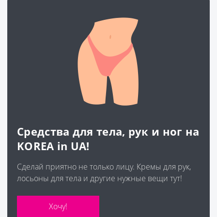
. Має легкий аромат,
дійсно підхо
майже відразу після
реактивної шк
несення зникає. ..
гель для вмива
варіація для 
Средства для тела, рук и ног на
KOREA in UA!
Сделай приятно не только лицу. Кремы для рук,
лосьоны для тела и другие нужные вещи тут!
Хочу!