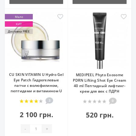
Мало
ХИТ
Доставка FREE
CU SKIN VITAMIN U Hydro Gel
MEDIPEEL Phyto Exosome
Eye Patch Гидрогелевые
PDRN Lifting Shot Eye Cream
патчи с волюфилином,
40 ml Пептидный лифтинг-
пептидами и витамином U
крем для век с ПДРН
3
0
2 100 грн.
520 грн.
-
+