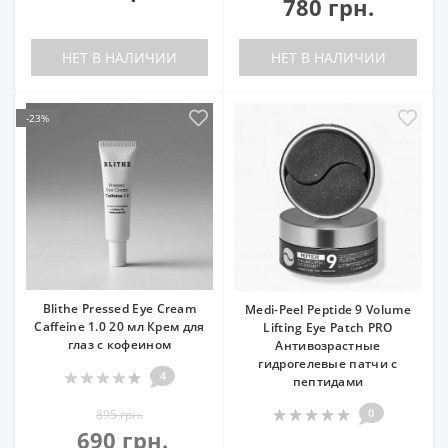
780 грн.
НЕТ В НАЛИЧИИ
НЕТ В НАЛИЧИИ
-23%
Blithe Pressed Eye Cream
Medi-Peel Peptide 9 Volume
Caffeine 1.0 20 мл Крем для
Lifting Eye Patch PRO
глаз с кофеином
Антивозрастные
гидрогелевые патчи с
4
пептидами
0
895 грн.
690 грн.