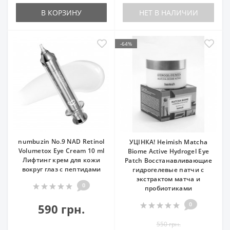
В КОРЗИНУ
НЕТ В НАЛИЧИИ
-64%
numbuzin No.9 NAD Retinol
УЦІНКА! Heimish Matcha
Volumetox Eye Cream 10 ml
Biome Active Hydrogel Eye
Лифтинг крем для кожи
Patch Восстанавливающие
вокруг глаз с пептидами
гидрогелевые патчи с
экстрактом матча и
0
пробиотиками
0
590 грн.
550 грн.