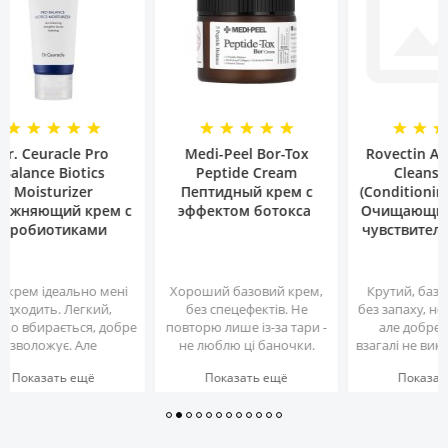
r. Ceuracle Pro
Medi-Peel Bor-Tox
Rovectin Aqu
alance Biotics
Peptide Cream
Cleansing
Moisturizer
Пептидный крем с
(Conditioning 
ажняющий крем с
эффектом ботокса
Очищающий г
робиотиками
чувствитель
крем ідеально мені
Хороший базовий крем,
Крутий, базови
дходить. Легкий,
без спецефектів. Не
без запаху, не 
о вбирається, добре
повторю лише із-за тари -
але добре пі
зволожує. Але
не люблю ці баночки.
взагалі не викли
жливіше, що він не
Дякую за опис товару)))
чи подразненн
Показать ещё
Показать ещё
Показать
икликає в мене
Таке відчуття, що його
був досвід кор
разнень, бо я маю
писав «вусатий батькА»)))
знаменитим л
же-дуже чутливу,
..
тож вже було 
ьну до почервонінь
що засоби цьо