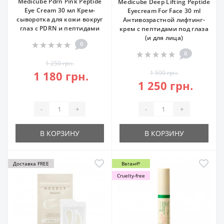
Medicube Pdrn Pink Peptide
Medicube Deep Lifting Peptide
Eye Cream 30 мл Крем-
Eyecream For Face 30 ml
сыворотка для кожи вокруг
Антивозрастной лифтинг-
глаз с PDRN и пептидами
крем с пептидами под глаза
(и для лица)
0
0
1 250 грн.
1 180 грн.
1 590 грн.
1 250 грн.
-
+
-
+
В КОРЗИНУ
В КОРЗИНУ
Доставка FREE
Веган🌱
Cruelty-free