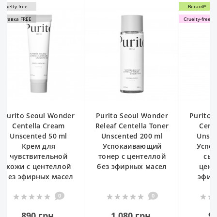
Веган🌱
Cruelty-free
Wonder
Purito Seoul Wonder
Purito Seoul Wonder
ream
Releaf Centella Toner
Centella Serum
0 ml
Unscented 200 ml
Unscented 60 ml
я
Успокаивающий
Успокаивающая
ьной
тонер с центеллой
сыворотка с
еллой
без эфирных масел
центеллой без
 масел
эфирных масел
0
0
0
.
1 080 грн.
940 грн.