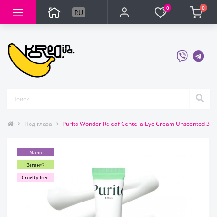
0
0
RU
Под глаза
Purito Wonder Releaf Centella Eye Cream Unscented 3
Мало
Веган🌱
Cruelty-free