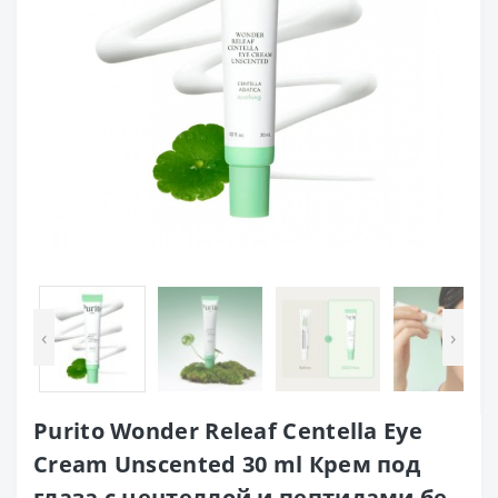
‹
›
Purito Wonder Releaf Centella Eye
Cream Unscented 30 ml Крем под
глаза с центеллой и пептидами бе