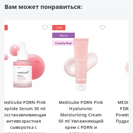
Вам может понравиться:
24%
Мало
uelty-free
Medicube PDRN Pink
MEDIPEEL Phyto EX
Medi
Hyaluronic
PDRN Micro Shot
Hydr
Moisturizing Cream
Powder Cleanser 70 г
Clean
50 ml Увлажняющий
Пудра для глубокой
Увлажн
крем с PDRN и
очистки
для у