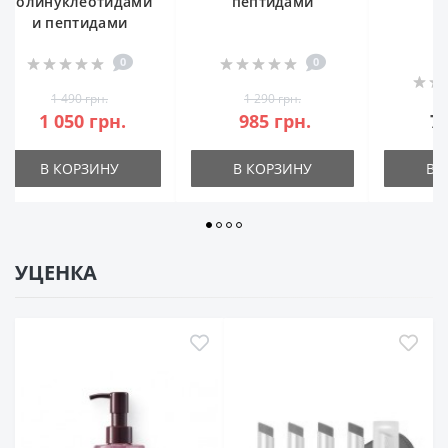
пептидами
0
0
1 290 грн.
985 грн.
740 грн.
1 3
В КОРЗИНУ
В КОРЗИНУ
В 
УЦЕНКА