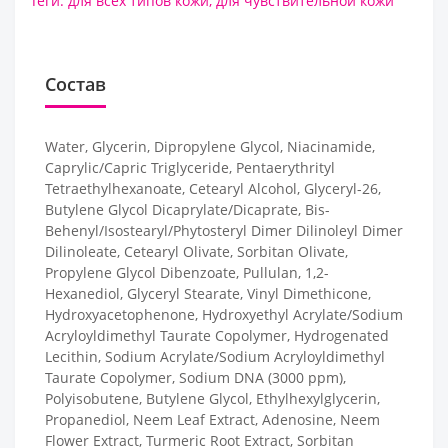
Теги:
для всех типов кожи
,
для чувствительной кожи
Состав
Water, Glycerin, Dipropylene Glycol, Niacinamide,
Caprylic/Capric Triglyceride, Pentaerythrityl
Tetraethylhexanoate, Cetearyl Alcohol, Glyceryl-26,
Butylene Glycol Dicaprylate/Dicaprate, Bis-
Behenyl/Isostearyl/Phytosteryl Dimer Dilinoleyl Dimer
Dilinoleate, Cetearyl Olivate, Sorbitan Olivate,
Propylene Glycol Dibenzoate, Pullulan, 1,2-
Hexanediol, Glyceryl Stearate, Vinyl Dimethicone,
Hydroxyacetophenone, Hydroxyethyl Acrylate/Sodium
Acryloyldimethyl Taurate Copolymer, Hydrogenated
Lecithin, Sodium Acrylate/Sodium Acryloyldimethyl
Taurate Copolymer, Sodium DNA (3000 ppm),
Polyisobutene, Butylene Glycol, Ethylhexylglycerin,
Propanediol, Neem Leaf Extract, Adenosine, Neem
Flower Extract, Turmeric Root Extract, Sorbitan