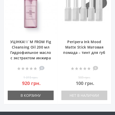
УЦІНКА! I`M FROM Fig
Peripera Ink Mood
Cleansing Oil 200 мл
Matte Stick Матовая
Гидрофильное масло
помада – тинт для губ
с экстрактом инжира
0
0
1 315 грн.
505 грн.
920 грн.
100 грн.
В КОРЗИНУ
НЕТ В НАЛИЧИИ