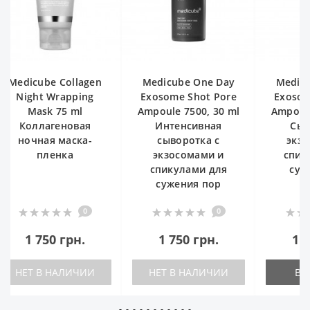
Medicube One Day
Medicube One Day
Medi
Exosome Shot Pore
Exosome Shot Pore
Ampoule 7500, 30 ml
Ampoule 2000, 30 ml
Mois
Интенсивная
Сыворотка с
50 m
сыворотка с
экзосомами и
кр
экзосомами и
спикулами для
спикулами для
сужения пор
сужения пор
0
0
1 750 грн.
1 590 грн.
НЕТ В НАЛИЧИИ
В КОРЗИНУ