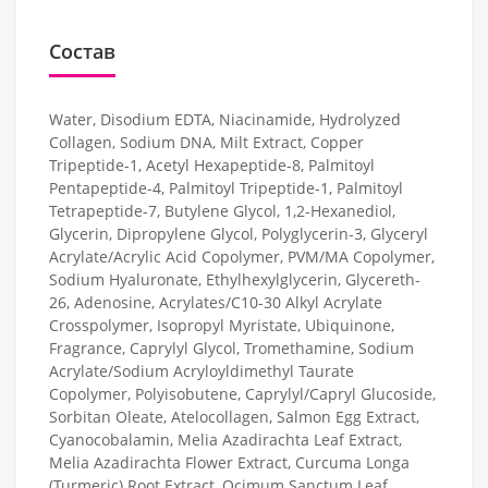
Состав
Water, Disodium EDTA, Niacinamide, Hydrolyzed
Collagen, Sodium DNA, Milt Extract, Copper
Tripeptide-1, Acetyl Hexapeptide-8, Palmitoyl
Pentapeptide-4, Palmitoyl Tripeptide-1, Palmitoyl
Tetrapeptide-7, Butylene Glycol, 1,2-Hexanediol,
Glycerin, Dipropylene Glycol, Polyglycerin-3, Glyceryl
Acrylate/Acrylic Acid Copolymer, PVM/MA Copolymer,
Sodium Hyaluronate, Ethylhexylglycerin, Glycereth-
26, Adenosine, Acrylates/C10-30 Alkyl Acrylate
Crosspolymer, Isopropyl Myristate, Ubiquinone,
Fragrance, Caprylyl Glycol, Tromethamine, Sodium
Acrylate/Sodium Acryloyldimethyl Taurate
Copolymer, Polyisobutene, Caprylyl/Capryl Glucoside,
Sorbitan Oleate, Atelocollagen, Salmon Egg Extract,
Cyanocobalamin, Melia Azadirachta Leaf Extract,
Melia Azadirachta Flower Extract, Curcuma Longa
(Turmeric) Root Extract, Ocimum Sanctum Leaf