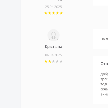
25.04.2025
На п
Крістіана
06.04.2025
Отв
Добр
зроб
тоді
скла
вини