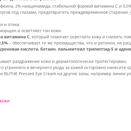
офеина, 2% ниацинамида, стабильной формой витамина С и 0,5%
угов под глазами, предотвратить преждевременное старение, у
и и отеки.
морщин и осветляет тон кожи.
ма витамина С,
который помогает осветлить кожу и снизить по
0,5%
– обеспечивает те же преимущества, что и ретинол, не р
уроновая кислота, бетаин, пальмитоил трипептид-5 и аден
зывает раздражение кожи и дерматологически протестирован.
о утреннего и вечернего ухода за кожей осторожно нанесите кр
 BLITHE Pressed Eye Cream на другие зоны, например линии ул
 кожи