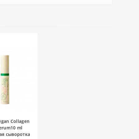
egan Collagen
erum10 ml
ая сыворотка