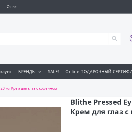
О нас
каунт
БРЕНДЫ
SALE!
Online ПОДАРОЧНЫЙ СЕРТИФ
.0 20 мл Крем для глаз с кофеином
Blithe Pressed E
Крем для глаз 