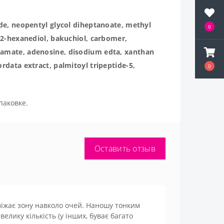
ide, neopentyl glycol diheptanoate, methyl
0
1,2-hexanediol, bakuchiol, carbomer,
utamate, adenosine, disodium edta, xanthan
rdata extract, palmitoyl tripeptide-5,
0
паковке.
Оставить отзыв
віжає зону навколо очей. Наношу тонким
лику кількість (у інших, буває багато