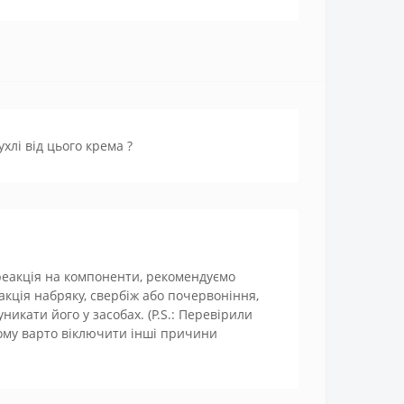
хлі від цього крема ?
 реакція на компоненти, рекомендуємо
акція набряку, свербіж або почервоніння,
уникати його у засобах. (P.S.: Перевірили
тому варто віключити інші причини