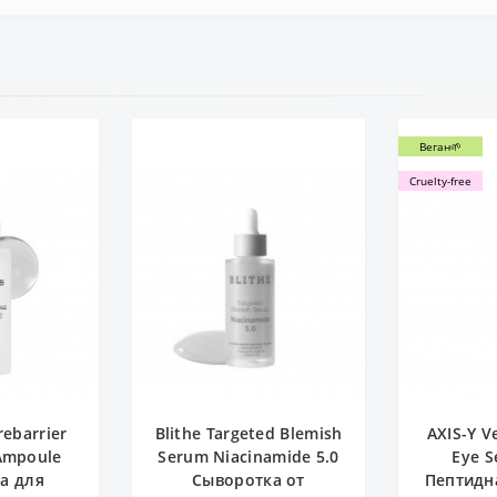
Веган🌱
Cruelty-free
ebarrier
Blithe Targeted Blemish
AXIS-Y V
Ampoule
Serum Niacinamide 5.0
Eye S
а для
Сыворотка от
Пептидн