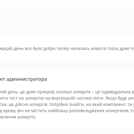
ершій день все було добре тепер началась алергія глаза дуже пу
ет администратора
ий день, це дуже прикро(( оскількі аллергія – це індивідуальна
ити тест на аллергію на внутрішній частині ліктя. Якщо буде ре
 так, це дійсно аллергія, потрібно знайти, на який компонент, та 
д крему, він не містить найбільш розповсюджених аллергенів, 
кнення аллергії).