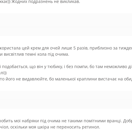
кає)) Жодних подразнень не викликав.
користала цей крем для очей лише 5 разів, приблизно за тиждень 
и висвітлив темні кола під очима.
 подобається, що він у тюбику, і без помпи, бо там неможливо д
лі))
то його не видавлюйте, бо маленької краплини вистачає на оби
робить мої набряки під очима не такими помітними вранці. Доб
чіол, оскільки моя шкіра не переносить ретинол.