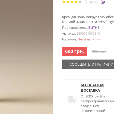
Отзывы:
(4)
Крем для зоны вокруг глаз, об
формой витамина С и 0,5% баку
Производитель:
BLITHE
Артикул:
8809501660810
Наличие:
Нет в наличии
690 грн.
895 грн.
СООБЩИТЬ О НАЛИЧИИ
БЕСПЛАТНАЯ
ДОСТАВКА
От 2000 грн. (Не
распространяется на
владельцев
накопительной