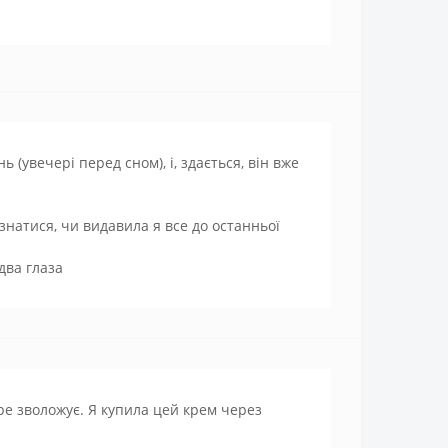
(увечері перед сном), і, здається, він вже
ізнатися, чи видавила я все до останньої
два глаза
ре зволожує. Я купила цей крем через