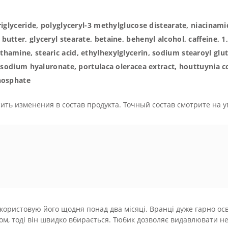
riglyceride, polyglyceryl-3 methylglucose distearate, niacinam
utter, glyceryl stearate, betaine, behenyl alcohol, caffeine, 
hamine, stearic acid, ethylhexylglycerin, sodium stearoyl gl
, sodium hyaluronate, portulaca oleracea extract, houttuynia co
hosphate
ить изменения в состав продукта. Точный состав смотрите на у
користовую його щодня понад два місяці. Вранці дуже гарно ос
м, тоді він швидко вбирається. Тюбик дозволяє видавлювати неве