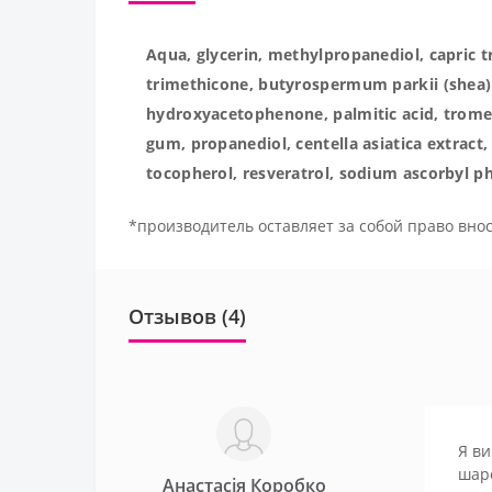
Aqua, glycerin, methylpropanediol, capric t
trimethicone, butyrospermum parkii (shea) b
hydroxyacetophenone, palmitic acid, tromet
gum, propanediol, centella asiatica extract
tocopherol, resveratrol, sodium ascorbyl p
*производитель оставляет за собой право внос
Отзывов (4)
Я ви
шаро
Анастасія Коробко