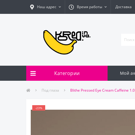
Наш адрес
Время работы
Доставка
Категории
Мой ак
Под глаза
Blithe Pressed Eye Cream Caffeine 1
-23%