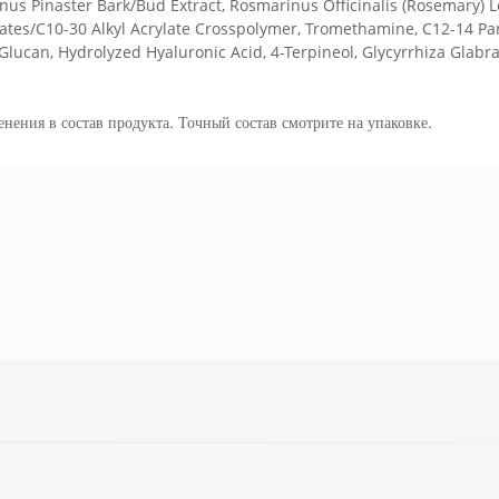
Pinus Pinaster Bark/Bud Extract, Rosmarinus Officinalis (Rosemary)
lates/C10-30 Alkyl Acrylate Crosspolymer, Tromethamine, C12-14 Pa
Glucan, Hydrolyzed Hyaluronic Acid, 4-Terpineol, Glycyrrhiza Glabr
енения в состав продукта. Точный состав смотрите на упаковке.