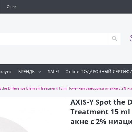
О нас
каунт
БРЕНДЫ
SALE!
Online ПОДАРОЧНЫЙ СЕРТИФ
ot the Difference Blemish Treatment 15 ml Точечная сыворотка от акне с 2%
AXIS-Y Spot the 
Treatment 15 ml
акне с 2% ниац