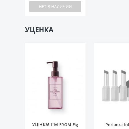
НЕТ В НАЛИЧИИ
УЦЕНКА
УЦІНКА! I`M FROM Fig
Peripera I