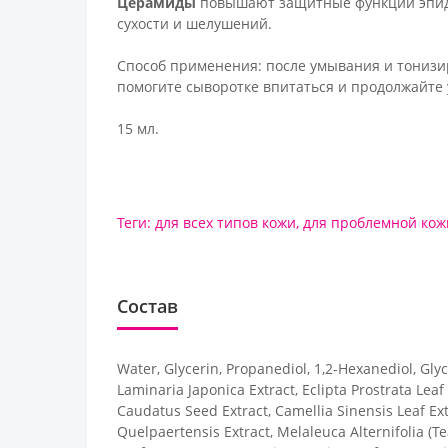
Церамиды
повышают защитные функции эпиде
сухости и шелушений.
Способ применения
: после умывания и тониз
помогите сыворотке впитаться и продолжайте 
15 мл.
Теги:
для всех типов кожи
,
для проблемной кож
Состав
Water, Glycerin, Propanediol, 1,2-Hexanediol, Gly
Laminaria Japonica Extract, Eclipta Prostrata Leaf 
Caudatus Seed Extract, Camellia Sinensis Leaf Ex
Quelpaertensis Extract, Melaleuca Alternifolia (