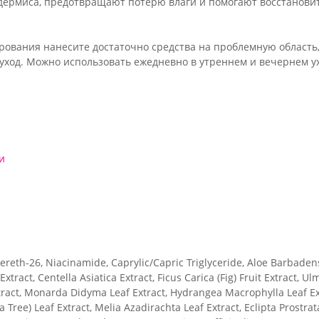
рмиса, предотвращают потерю влаги и помогают восстановит
ирования нанесите достаточно средства на проблемную облас
уход. Можно использовать ежедневно в утреннем и вечернем у
и
cereth-26, Niacinamide, Caprylic/Capric Triglyceride, Aloe Barbadens
Extract, Centella Asiatica Extract, Ficus Carica (Fig) Fruit Extract,
tract, Monarda Didyma Leaf Extract, Hydrangea Macrophylla Leaf Ex
Tea Tree) Leaf Extract, Melia Azadirachta Leaf Extract, Eclipta Pr