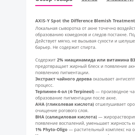
AXIS-Y Spot the Difference Blemish Treatm
Локальная сыворотка от акне точечно воздейс
образованию комедонов и следов постакне. По
Действует мягко, не вызывая сухости и шелуш
барьер. Не содержит спирта.
Содержит
2% ниацинамида или витамина B
предотвращает жирный блеск и появление ак
появлению пигментации.
Экстракт чайного дерева
оказывает антисепт
процесс.
Терпинен-4-ол
(4-Terpineol)
— производное ча
образование пигментации после акне.
AHA
(гликолевая кислота)
отшелушивает орог
очищение рогового слоя.
BHA
(салициловая кислота)
— жирорастворим
появление воспалений, уменьшает жирность ко
1% Phyto-Oligo
— растительный комплекс на ос