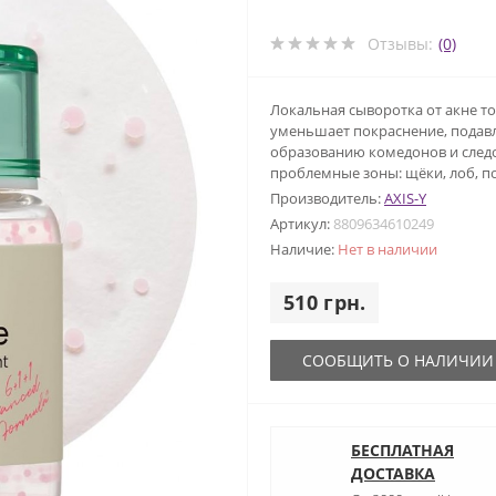
Отзывы:
(0)
Локальная сыворотка от акне то
уменьшает покраснение, подавл
образованию комедонов и следо
проблемные зоны: щёки, лоб, п
Производитель:
AXIS-Y
Артикул:
8809634610249
Наличие:
Нет в наличии
510 грн.
СООБЩИТЬ О НАЛИЧИИ
БЕСПЛАТНАЯ
ДОСТАВКА