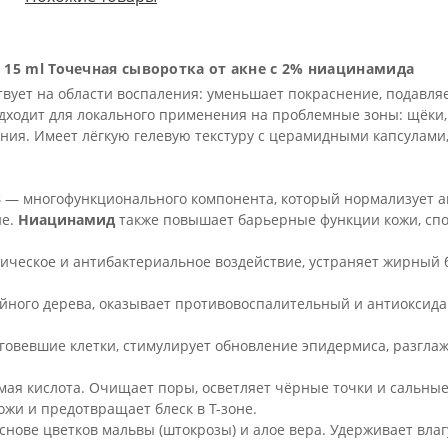
ent 15 ml Точечная сыворотка от акне с 2% ниацинамида
твует на области воспаления: уменьшает покраснение, подавля
дходит для локального применения на проблемные зоны: щёки,
ения. Имеет лёгкую гелевую текстуру с церамидными капсулам
3
— многофункционального компонента, который нормализует а
не.
Ниацинамид
также повышает барьерные функции кожи, спо
ическое и антибактериальное воздействие, устраняет жирный
йного дерева, оказывает противовоспалительный и антиоксид
овевшие клетки, стимулирует обновление эпидермиса, разглажи
ая кислота. Очищает поры, осветляет чёрные точки и сальные
жи и предотвращает блеск в Т-зоне.
нове цветков мальвы (штокрозы) и алое вера. Удерживает влагу