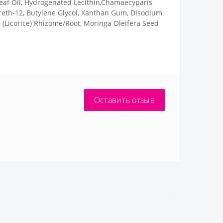
 Leaf Oil, Hydrogenated Lecithin,Chamaecyparis
reth-12, Butylene Glycol, Xanthan Gum, Disodium
a (Licorice) Rhizome/Root, Moringa Oleifera Seed
Оставить отзыв