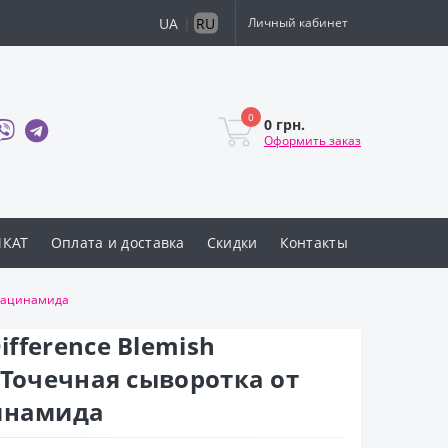
UA
|
RU
Личный кабинет
0
0 грн.
Оформить заказ
ИКАТ
Оплата и доставка
Скидки
Контакты
 ниацинамида
Difference Blemish
 Точечная сыворотка от
инамида