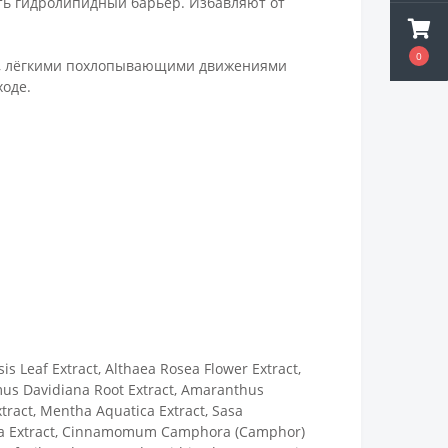
ь гидролипидный барьер. Избавляют от
0
ть, лёгкими похлопывающими движениями
ходе.
is Leaf Extract, Althaea Rosea Flower Extract,
 Ulmus Davidiana Root Extract, Amaranthus
tract, Mentha Aquatica Extract, Sasa
ostrata Extract, Cinnamomum Camphora (Camphor)