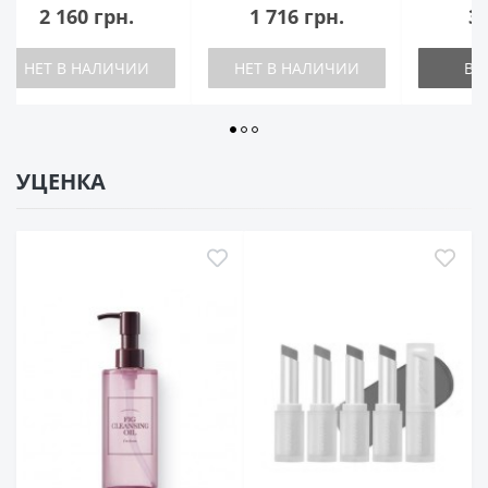
160 грн.
1 716 грн.
342 грн.
В НАЛИЧИИ
НЕТ В НАЛИЧИИ
В КОРЗИНУ
УЦЕНКА