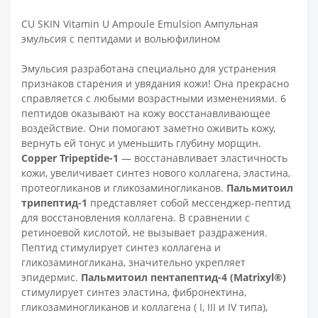
CU SKIN Vitamin U Ampoule Emulsion Ампульная
эмульсия с пептидами и вольюфилином
Эмульсия разработана специально для устранения
признаков старения и увядания кожи! Она прекрасно
справляется с любыми возрастными изменениями. 6
пептидов оказывают на кожу восстанавливающее
воздействие. Они помогают заметно оживить кожу,
вернуть ей тонус и уменьшить глубину морщин.
Copper Tripeptide-1
— восстанавливает эластичность
кожи, увеличивает синтез нового коллагена, эластина,
протеогликанов и гликозаминогликанов.
Пальмитоил
трипептид-1
представляет собой мессенджер-пептид
для восстановления коллагена. В сравнении с
ретиноевой кислотой, не вызывает раздражения.
Пептид стимулирует синтез коллагена и
гликозаминогликана, значительно укрепляет
эпидермис.
Пальмитоил пентапептид-4 (Matrixyl®)
стимулирует синтез эластина, фибронектина,
гликозаминогликанов и коллагена ( I, III и IV типа),