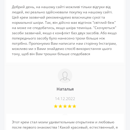
Добрий день, на нашому сайті можливі тільки відгуки від
людей, які реально здійснювали покупку на нашому сайті.
Цей крем зазвичай рекомендуємо власницям сухої та
нормальної шкіри. Так, він дійсно має відтінок "світлий беж"
на може не сподобатись, якщо шкіра темніша. "Скочуються"
засоби зазвичай, якщо є конфлікт баз двух засобів. Або якщо
попереднього засобу було нанесено трохи більше ніж
потрібно. Пропонуємо Вам написати нам сторінку Інстаграм,
можливо ми з Вами знайдемо спосіб використання цього
тону, щоб він Вам трошки більше сподобався
Наталья
14.12.2022
Этот крем стал моим удивительным открытием и любовью
после первого знакомства ! Какой красивый, естественный, я