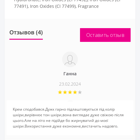
77491), Iron Oxides (CI 77499), Fragrance
Отзывов (4)
Оставить отзыв
Ганна
23.02.2024
Крем сподобався.Дужк гарно підлаштовується під колір
шкіри,вирівнює тон шкіри,вона виглядає дуже свіжою після
цього.Але на літо не підійде бо жирнуватий до моєї
шкіри.Використання дуже економне,вистачить надовго.