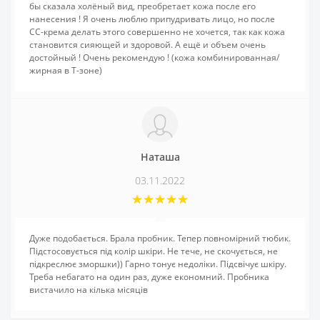
бы сказала холёный вид, преобретает кожа после его
нанесения ! Я очень люблю припудривать лицо, но после
СС-крема делать этого совершенно не хочется, так как кожа
становится сияющей и здоровой. А ещё и объем очень
достойный ! Очень рекомендую ! (кожа комбинированная/
жирная в Т-зоне)
Наташа
03.11.2022
Дуже подобається. Брала пробник. Тепер повномірний тюбик.
Підстосовується під колір шкіри. Не тече, не скочується, не
підкреслює зморшки)) Гарно тонує недоліки. Підсвічує шкіру.
Треба небагато на один раз, дуже економний. Пробника
вистачило на кілька місяців