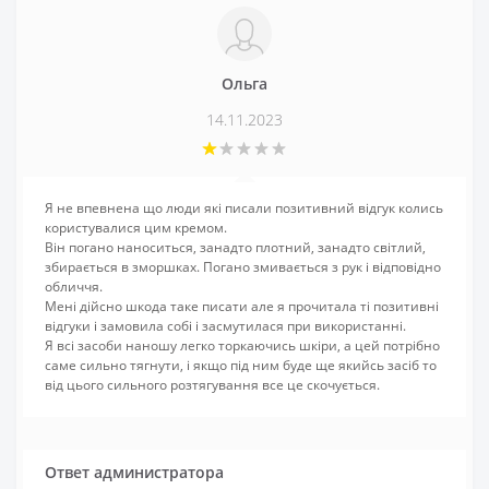
Ольга
14.11.2023
Я не впевнена що люди які писали позитивний відгук колись
користувалися цим кремом.
Він погано наноситься, занадто плотний, занадто світлий,
збирається в зморшках. Погано змивається з рук і відповідно
обличчя.
Мені дійсно шкода таке писати але я прочитала ті позитивні
відгуки і замовила собі і засмутилася при використанні.
Я всі засоби наношу легко торкаючись шкіри, а цей потрібно
саме сильно тягнути, і якщо під ним буде ще якийсь засіб то
від цього сильного розтягування все це скочується.
Ответ администратора