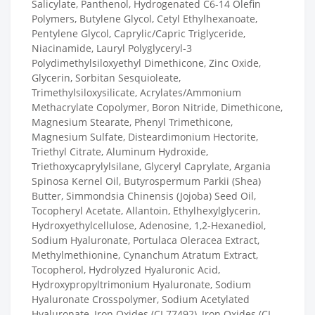
Salicylate, Panthenol, Hydrogenated C6-14 Olefin
Polymers, Butylene Glycol, Cetyl Ethylhexanoate,
Pentylene Glycol, Caprylic/Capric Triglyceride,
Niacinamide, Lauryl Polyglyceryl-3
Polydimethylsiloxyethyl Dimethicone, Zinc Oxide,
Glycerin, Sorbitan Sesquioleate,
Trimethylsiloxysilicate, Acrylates/Ammonium
Methacrylate Copolymer, Boron Nitride, Dimethicone,
Magnesium Stearate, Phenyl Trimethicone,
Magnesium Sulfate, Disteardimonium Hectorite,
Triethyl Citrate, Aluminum Hydroxide,
Triethoxycaprylylsilane, Glyceryl Caprylate, Argania
Spinosa Kernel Oil, Butyrospermum Parkii (Shea)
Butter, Simmondsia Chinensis (Jojoba) Seed Oil,
Tocopheryl Acetate, Allantoin, Ethylhexylglycerin,
Hydroxyethylcellulose, Adenosine, 1,2-Hexanediol,
Sodium Hyaluronate, Portulaca Oleracea Extract,
Methylmethionine, Cynanchum Atratum Extract,
Tocopherol, Hydrolyzed Hyaluronic Acid,
Hydroxypropyltrimonium Hyaluronate, Sodium
Hyaluronate Crosspolymer, Sodium Acetylated
Hyaluronate, Iron Oxides (CI 77492), Iron Oxides (CI