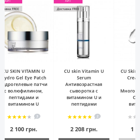
ХИТ
авка FREE
CU skin Vitamin U
CU Skin Vitamin U CC
CU Skin Vi
Serum
Cream SPF40+ /
To Foam
Антивозрастная
РА+++
Очищ
сыворотка с
Многофункциональный
гидро
витамином U и
СС-крем с
масло-пе
пептидами
витамином U
2
4
2 208 грн.
1 476 грн.
1 42