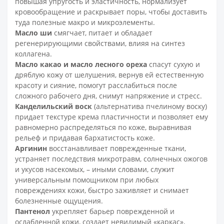
повышая упругость и эластичность, нормализует
кровообращение и раскрывает поры, чтобы доставить
туда полезные макро и микроэлементы.
Масло ши
смягчает, питает и обладает
регенерирующими свойствами, влияя на синтез
коллагена.
Масло какао и масло лесного ореха
спасут сухую и
дряблую кожу от шелушения, вернув ей естественную
красоту и сияние, помогут расслабиться после
сложного рабочего дня, снимут напряжение и стресс.
Канделильский воск
(альтернатива пчелиному воску)
придает текстуре крема пластичности и позволяет ему
равномерно распределяться по коже, выравнивая
рельеф и придавая бархатистость коже.
Аргинин
восстанавливает поврежденные ткани,
устраняет последствия микротравм, солнечных ожогов
и укусов насекомых, – иными словами, служит
универсальным помощником при любых
повреждениях кожи, быстро заживляет и снимает
болезненные ощущения.
Пантенол
укрепляет барьер поврежденной и
ослабленной кожи, создает невидимый «каркас»,