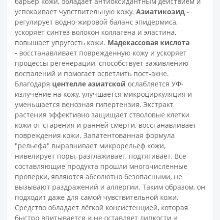
барьер кожи, обладает антиоксидантным действием и
успокаивает чувствительную кожу.
Азиатикозид -
регулирует водно-жировой баланс эпидермиса,
ускоряет синтез волокон коллагена и эластина,
повышает упругость кожи.
Мадекассовая кислота
-
восстанавливает поврежденную кожу и ускоряет
процессы регенерации, способствует заживлению
воспалений и помогает осветлить пост-акне.
Благодаря
центелле азиатской
ослабляется УФ-
излучение на кожу, улучшается микроциркуляция и
уменьшается венозная гипертензия. Экстракт
растения эффективно защищает стволовые клетки
кожи от старения и ранней смерти, восстанавливает
повреждения кожи. Запатентованная формула
"рельефа" выравнивает микрорельеф кожи,
нивелирует поры, разглаживает, подтягивает. Все
составляющие продукта прошли многочисленные
проверки, являются абсолютно безопасными, не
вызывают раздражений и аллергии. Таким образом, он
подходит даже для самой чувствительной кожи.
Средство обладает лёгкой консистенцией, которая
быстро впитывается и не оставляет липкости и