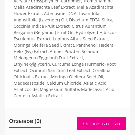
Acrylate Crosspolymer, Carbomer, Tromethamine,
Melia Azadirachta Leaf Extract, Melia Azadirachta
Flower Extract, Adenosine, DNA, Lavandula
Angustifolia (Lavender) Oil, Disodium EDTA, Silica,
Coccinia Indica Fruit Extract, Citrus Aurantium
Bergamia (Bergamot) Fruit Oil, Hydrolyzed Hibiscus
Esculentus Extract, Lupinus Albus Seed Extract,
Moringa Oleifera Seed Extract, Panthenol, Hedera
Helix (Ivy) Extract, Amber Powder, Solanum
Melongena (Eggplant) Fruit Extract,
Ethylhexylglycerin, Curcuma Longa (Turmeric) Root
Extract, Ocimum Sanctum Leaf Extract, Corallina
Officinalis Extract, Moringa Oleifera Seed Oil,
Madecassoside, Calcium Chloride, Asiatic Acid,
Asiaticoside, Magnesium Sulfate, Madecassic Acid,
Centella Asiatica Extract.
Отзывов (0)
Оставить отзыв