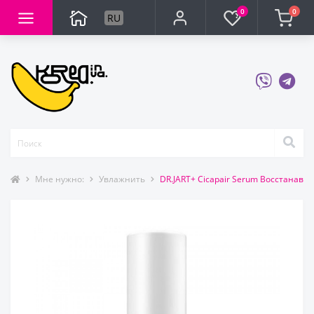
0
0
RU
Мне нужно:
Увлажнить
DR.JART+ Cicapair Serum Восстанав