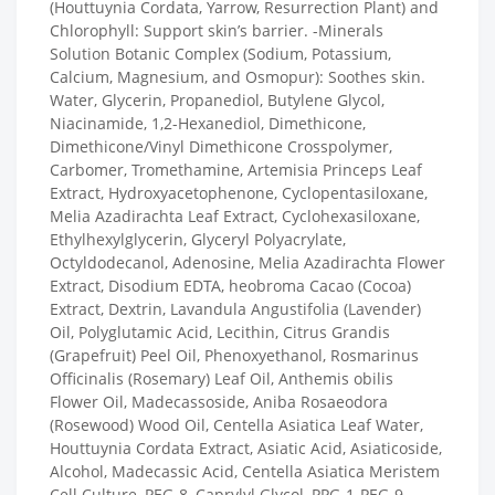
(Houttuynia Cordata, Yarrow, Resurrection Plant) and
Chlorophyll: Support skin’s barrier. -Minerals
Solution Botanic Complex (Sodium, Potassium,
Calcium, Magnesium, and Osmopur): Soothes skin.
Water, Glycerin, Propanediol, Butylene Glycol,
Niacinamide, 1,2-Hexanediol, Dimethicone,
Dimethicone/Vinyl Dimethicone Crosspolymer,
Carbomer, Tromethamine, Artemisia Princeps Leaf
Extract, Hydroxyacetophenone, Cyclopentasiloxane,
Melia Azadirachta Leaf Extract, Cyclohexasiloxane,
Ethylhexylglycerin, Glyceryl Polyacrylate,
Octyldodecanol, Adenosine, Melia Azadirachta Flower
Extract, Disodium EDTA, heobroma Cacao (Cocoa)
Extract, Dextrin, Lavandula Angustifolia (Lavender)
Oil, Polyglutamic Acid, Lecithin, Citrus Grandis
(Grapefruit) Peel Oil, Phenoxyethanol, Rosmarinus
Officinalis (Rosemary) Leaf Oil, Anthemis obilis
Flower Oil, Madecassoside, Aniba Rosaeodora
(Rosewood) Wood Oil, Centella Asiatica Leaf Water,
Houttuynia Cordata Extract, Asiatic Acid, Asiaticoside,
Alcohol, Madecassic Acid, Centella Asiatica Meristem
Cell Culture, PEG-8, Caprylyl Glycol, PPG-1-PEG-9