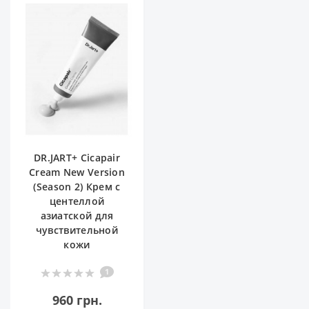
DR.JART+ Cicapair
Cream New Version
(Season 2) Крем с
центеллой
азиатской для
чувствительной
кожи
1
960 грн.