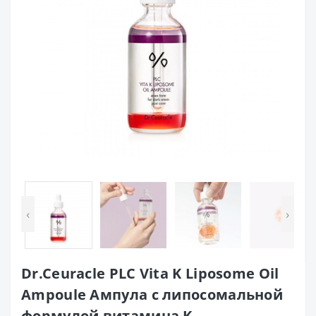
‹
›
Dr.Ceuracle PLC Vita K Liposome Oil
Ampoule Ампула с липосомальной
формулой витамина K