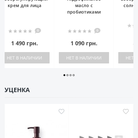
масло с
cолнцезащитный
сы
пробиотиками
лосьон
трокс
вит
2
0
1 020 грн.
1 090 грн.
820 грн.
1 
НЕТ В НАЛИЧИИ
НЕТ В НАЛИЧИИ
В 
УЦЕНКА