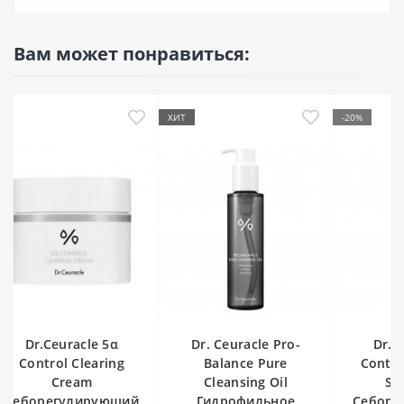
Вам может понравиться:
ХИТ
-20%
Мало
Dr. Ceuracle Pro-
Dr.Ceuracle 5α
CU SK
Balance Pure
Control No Sebum
Calmi
Cleansing Oil
Sun Lotion
Se
Гидрофильное
Себорегулирующий
Успо