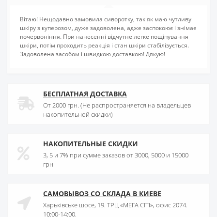
Вітаю! Нещодавно замовила сиворотку, так як маю чутливу
шкіру з куперозом, дуже задоволена, адже заспокоює і знімає
почервоніння. При нанесенні відчутне легке пощіпування
шкіри, потім проходить реакція і стан шкіри стабілізується.
Задоволена засобом і швидкою доставкою! Дякую!
БЕСПЛАТНАЯ ДОСТАВКА
От 2000 грн. (Не распространяется на владельцев
накопительной скидки)
НАКОПИТЕЛЬНЫЕ СКИДКИ
3, 5 и 7% при сумме заказов от 3000, 5000 и 15000
грн
САМОВЫВОЗ СО СКЛАДА В КИЕВЕ
Харьківське шосе, 19. ТРЦ «МЕГА СІТІ», офис 2074.
10:00-14:00.