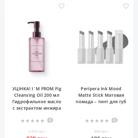
УЦІНКА! I`M FROM Fig
Peripera Ink Mood
Cleansing Oil 200 мл
Matte Stick Матовая
Гидрофильное масло
помада – тинт для губ
с экстрактом инжира
0
0
1 315 грн.
505 грн.