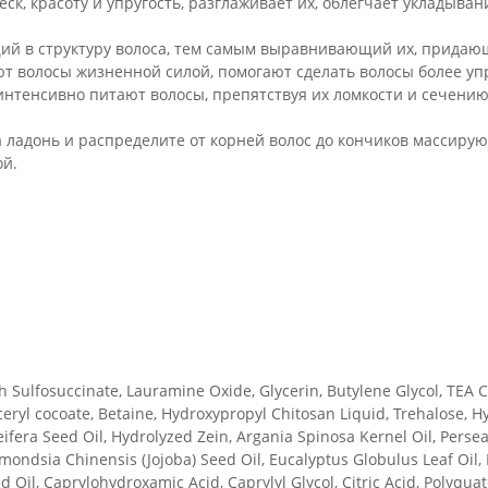
к, красоту и упругость, разглаживает их, облегчает укладыва
ий в структуру волоса, тем самым выравнивающий их, придающ
 волосы жизненной силой, помогают сделать волосы более упр
нтенсивно питают волосы, препятствуя их ломкости и сечению
 ладонь и распределите от корней волос до кончиков массир
ой.
 Sulfosuccinate, Lauramine Oxide, Glycerin, Butylene Glycol, TEA
ceryl cocoate, Betaine, Hydroxypropyl Chitosan Liquid, Trehalose, 
ifera Seed Oil, Hydrolyzed Zein, Argania Spinosa Kernel Oil, Perse
mmondsia Chinensis (Jojoba) Seed Oil, Eucalyptus Globulus Leaf Oil,
d Oil, Caprylohydroxamic Acid, Caprylyl Glycol, Citric Acid, Polyqua