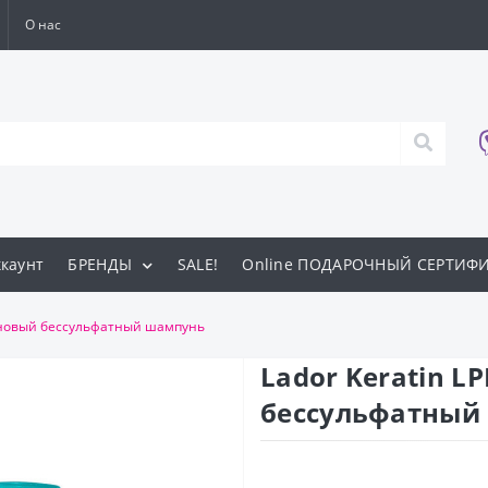
О нас
каунт
БРЕНДЫ
SALE!
Online ПОДАРОЧНЫЙ СЕРТИФ
тиновый бессульфатный шампунь
Lador Keratin 
бессульфатный