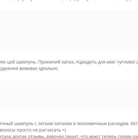
ю цей шампунь. Приємний запах, підходить для моєї чутливої шк
руднення вимиває ідеально
ичный шампунь с легким запахом и экономичным расходом. Исп
волосы просто не расчесать =)
тала другие отзывы, девочки пишут, что моют теперь голову ра