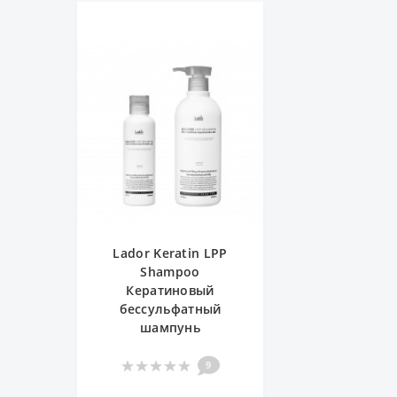
Lador Keratin LPP
Shampoo
Кератиновый
бессульфатный
шампунь
9