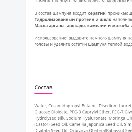
Помогает вернуть Вашим волосам здоровый блес
В состав шампуня входит
кератин
, проникающ
Гидролизованный протеин и шелк
наполняют
Масла арганы, авокадо, камелии и жожоба
и
Использование: выдавите немного шампуня на
головы и удалите остатки шампуня теплой вод
Состав
Water, Cocamidopropyl Betaine, Disodium Laureth
Glucose Dioleate, PPG-3 Caprylyl Ether, PEG-7 Gly
Hydrolyzed silk, Sodium Hyaluronate, Moringa Ole
(Castor) Seed Oil, Camellia Japonica Seed Oil, Si
Digitata Seed Oil, Orbignya Oleifera(Babassu) See