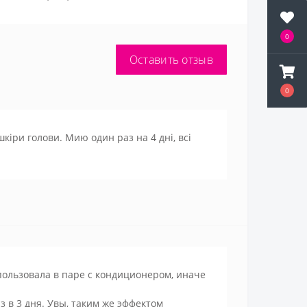
0
Оставить отзыв
0
іри голови. Мию один раз на 4 дні, всі
ользовала в паре с кондиционером, иначе
з в 3 дня. Увы, таким же эффектом