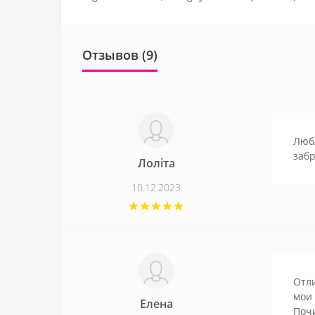
Отзывов (9)
Любл
заб
Лоліта
10.12.2023
Отл
мои 
Елена
Почи