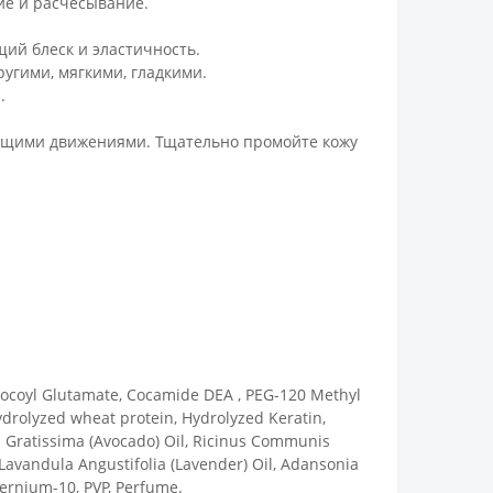
ние и расчесывание.
ий блеск и эластичность.
угими, мягкими, гладкими.
.
ующими движениями. Тщательно промойте кожу
 Cocoyl Glutamate, Cocamide DEA , PEG-120 Methyl
Hydrolyzed wheat protein, Hydrolyzed Keratin,
a Gratissima (Avocado) Oil, Ricinus Communis
 Lavandula Angustifolia (Lavender) Oil, Adansonia
ternium-10, PVP, Perfume.