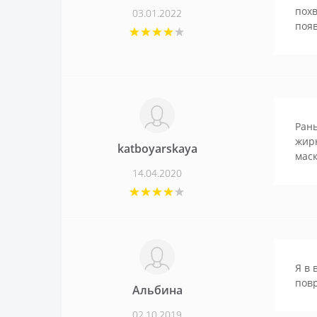
похв
03.01.2022
появ
Рань
жирн
katboyarskaya
маск
14.04.2020
Я в 
пов
Альбина
02.10.2019