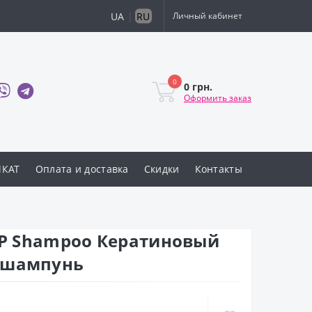
UA
|
RU
Личный кабинет
0
0 грн.
Оформить заказ
ИКАТ
Оплата и доставка
Скидки
Контакты
LPP Shampoo Кератиновый
 шампунь