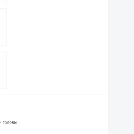
с
и головы.