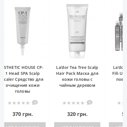
La'dor Tea Tree Scalp
La'dor Perfect Hair
ESTHETI
Hair Pack Маска для
Fill-Up Филлер для
1 Head
кожи головы с
поврежденных
Scaler 
чайным деревом
волос
очищ
г
9
13
320 грн.
530 грн.
37