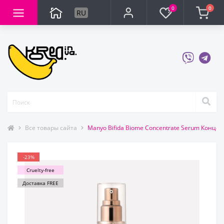
0
0
RU
Все товары сайта
Manyo Bifida Biome Concentrate Serum Конц
-23%
Cruelty-free
Доставка FREE