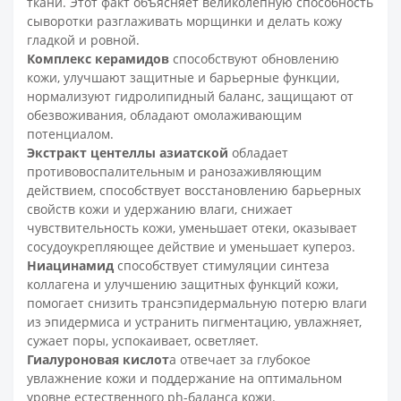
ткани. Этот факт объясняет великолепную способность
сыворотки разглаживать морщинки и делать кожу
гладкой и ровной.
Комплекс керамидов
способствуют обновлению
кожи, улучшают защитные и барьерные функции,
нормализуют гидролипидный баланс, защищают от
обезвоживания, обладают омолаживающим
потенциалом.
Экстракт центеллы азиатской
обладает
противовоспалительным и ранозаживляющим
действием, способствует восстановлению барьерных
свойств кожи и удержанию влаги, снижает
чувствительность кожи, уменьшает отеки, оказывает
сосудоукрепляющее действие и уменьшает купероз.
Ниацинамид
способствует стимуляции синтеза
коллагена и улучшению защитных функций кожи,
помогает снизить трансэпидермальную потерю влаги
из эпидермиса и устранить пигментацию, увлажняет,
сужает поры, успокаивает, осветляет.
Гиалуроновая кислот
а
отвечает за глубокое
увлажнение кожи и поддержание на оптимальном
уровне естественного ph-баланса кожи.