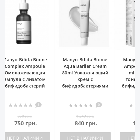
Manyo Bifida Biome
Manyo Bifida Biome
Manyo B
Aqua Bariier Cream
Ampoule Toner 400
Compl
80ml Увлажняющий
ml Ампульный
Омола
крем с
тонер для лица с
ампула
бифидобактериями
бифидобактериями,
бифид
400 мл
0
0
1 249 грн.
1 250 грн.
8
840 грн.
1 130 грн.
75
НЕТ В НАЛИЧИИ
НЕТ В НАЛИЧИИ
НЕТ 