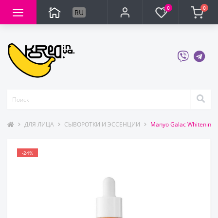
0
0
RU
ДЛЯ ЛИЦА
СЫВОРОТКИ И ЭССЕНЦИИ
Manyo Galac Whitening
-24%