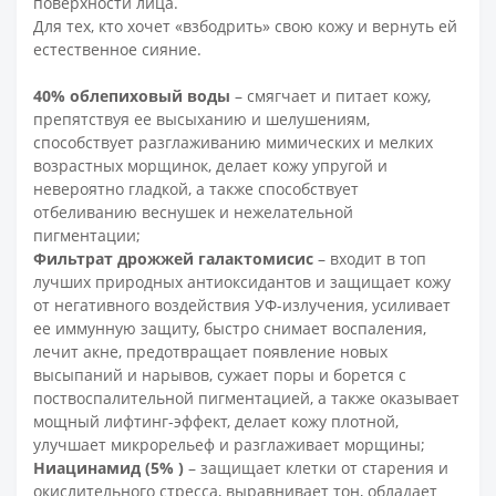
поверхности лица.
Для тех, кто хочет «взбодрить» свою кожу и вернуть ей
естественное сияние.
40% облепиховый воды
– смягчает и питает кожу,
препятствуя ее высыханию и шелушениям,
способствует разглаживанию мимических и мелких
возрастных морщинок, делает кожу упругой и
невероятно гладкой, а также способствует
отбеливанию веснушек и нежелательной
пигментации;
Фильтрат дрожжей галактомисис
– входит в топ
лучших природных антиоксидантов и защищает кожу
от негативного воздействия УФ-излучения, усиливает
ее иммунную защиту, быстро снимает воспаления,
лечит акне, предотвращает появление новых
высыпаний и нарывов, сужает поры и борется с
поствоспалительной пигментацией, а также оказывает
мощный лифтинг-эффект, делает кожу плотной,
улучшает микрорельеф и разглаживает морщины;
Ниацинамид
(5% )
– защищает клетки от старения и
окислительного стресса, выравнивает тон, обладает