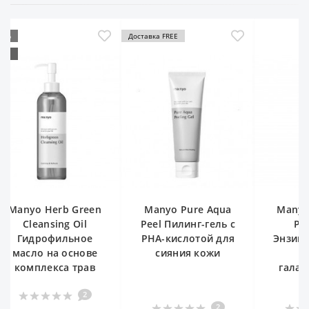
оставка FREE
-24%
ХИТ
Manyo Pure Aqua
Manyo Galactomy
Manyo 
Peel Пилинг-гель с
Peeling Gel
Clea
PHA-кислотой для
Энзимный пилинг-
Гидр
сияния кожи
скатка с
масло
галактомисисом
компл
2
3