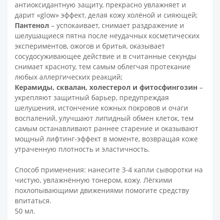
антиоксидантную защиту, прекрасно увлажняет и
дарит «glow» эффект, делая кожу холёной и сияющей;
Пантенол
– успокаивает, снимает раздражение и
шелушащиеся пятна после неудачных косметических
экспериментов, ожогов и бритья, оказывает
сосудосуживающее действие и в считанные секунды
снимает красноту, тем самым облегчая протекание
любых аллергических реакций;
Керамиды, сквалан, холестерол и фитосфингозин
–
укрепляют защитный барьер, предупреждая
шелушения, истончение кожных покровов и очаги
воспалений, улучшают липидный обмен клеток, тем
самым останавливают раннее старение и оказывают
мощный лифтинг-эффект в моменте, возвращая коже
утраченную плотность и эластичность.
Способ применения:
нанесите 3-4 капли сыворотки на
чистую, увлажнённую тонером, кожу. Лёгкими
похлопывающими движениями помогите средству
впитаться.
50 мл.