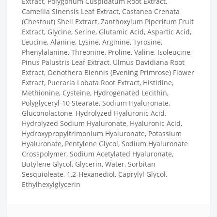
Extract, Polygonum Cuspidatum Root Extract,
Camellia Sinensis Leaf Extract, Castanea Crenata
(Chestnut) Shell Extract, Zanthoxylum Piperitum Fruit
Extract, Glycine, Serine, Glutamic Acid, Aspartic Acid,
Leucine, Alanine, Lysine, Arginine, Tyrosine,
Phenylalanine, Threonine, Proline, Valine, Isoleucine,
Pinus Palustris Leaf Extract, Ulmus Davidiana Root
Extract, Oenothera Biennis (Evening Primrose) Flower
Extract, Pueraria Lobata Root Extract, Histidine,
Methionine, Cysteine, Hydrogenated Lecithin,
Polyglyceryl-10 Stearate, Sodium Hyaluronate,
Gluconolactone, Hydrolyzed Hyaluronic Acid,
Hydrolyzed Sodium Hyaluronate, Hyaluronic Acid,
Hydroxypropyltrimonium Hyaluronate, Potassium
Hyaluronate, Pentylene Glycol, Sodium Hyaluronate
Crosspolymer, Sodium Acetylated Hyaluronate,
Butylene Glycol, Glycerin, Water, Sorbitan
Sesquioleate, 1,2-Hexanediol, Caprylyl Glycol,
Ethylhexylglycerin