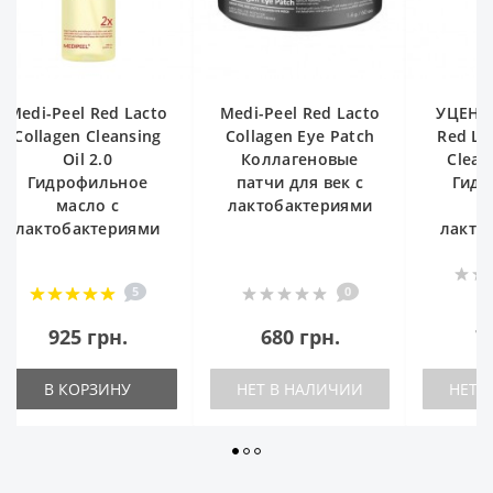
Medi-Peel Red Lacto
УЦЕНКА! Medi-Peel
Medi-Pe
Collagen Eye Patch
Red Lacto Collagen
Collag
Коллагеновые
Cleansing Oil 2.0
патчи для век с
Гидрофильное
Гидр
лактобактериями
масло с
м
лактобактериями
лакто
0
0
845 грн.
680 грн.
795 грн.
92
НЕТ В НАЛИЧИИ
НЕТ В НАЛИЧИИ
В 