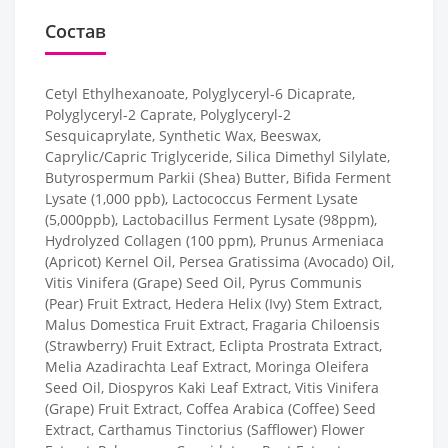
Состав
Cetyl Ethylhexanoate, Polyglyceryl-6 Dicaprate,
Polyglyceryl-2 Caprate, Polyglyceryl-2
Sesquicaprylate, Synthetic Wax, Beeswax,
Caprylic/Capric Triglyceride, Silica Dimethyl Silylate,
Butyrospermum Parkii (Shea) Butter, Bifida Ferment
Lysate (1,000 ppb), Lactococcus Ferment Lysate
(5,000ppb), Lactobacillus Ferment Lysate (98ppm),
Hydrolyzed Collagen (100 ppm), Prunus Armeniaca
(Apricot) Kernel Oil, Persea Gratissima (Avocado) Oil,
Vitis Vinifera (Grape) Seed Oil, Pyrus Communis
(Pear) Fruit Extract, Hedera Helix (Ivy) Stem Extract,
Malus Domestica Fruit Extract, Fragaria Chiloensis
(Strawberry) Fruit Extract, Eclipta Prostrata Extract,
Melia Azadirachta Leaf Extract, Moringa Oleifera
Seed Oil, Diospyros Kaki Leaf Extract, Vitis Vinifera
(Grape) Fruit Extract, Coffea Arabica (Coffee) Seed
Extract, Carthamus Tinctorius (Safflower) Flower