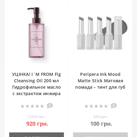
УЦІНКА! I`M FROM Fig
Peripera Ink Mood
Cleansing Oil 200 мл
Matte Stick Матовая
Гидрофильное масло
помада – тинт для губ
с экстрактом инжира
0
0
1 315 грн.
505 грн.
920 грн.
100 грн.