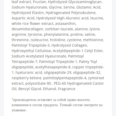
leaf extract, Fructan, Hydrolyzed Glycosaminoglycan,
Sodium Hyaluronate, Glycine, Serine, Glutamic Acid,
Hydrolyzed Elastin, Hydrogenated Polyisobutene,
Aspartic Acid, Hydrolyzed High Aluronic acid, leucine,
white rice flower extract, astaxanthin,
desamidocollagen, sorbitan laurate, alanine, lysine,
arginine, tyrosine, phenylalanine, proline, valine,
threonine, isoleucine, histidine, cysteine, methionine,
Palmitoyl Tripeptide-5, Hydrolyzed Collagen,
Hydroxyethyl Cellulose, Acetyldipeptide-1 Cetyl Ester,
Sodium Acetylated Hyaluronate, Palmitoyl
Tetrapeptide-7, Palmitoyl Tripeptide-1, Palmy Toyl
oligopeptide, acetylhexapeptide-8, copper tripeptide-
1, hyaluronic acid, oligopeptide-29, oligopeptide-32,
raspberry ketone, palmitoylpentapeptide-4, zymoroot
extract, polysorbate 80 , PEG-60 Hydrogenated Castor
Oil, Benzyl Glycol, Ethanol, Fragrance
*производитель оставляет за собой право вносить
изменения в состав продукта. Точный состав смотрите на
упаковке.