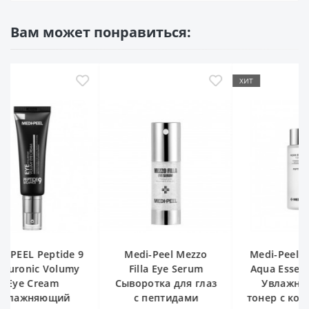
Вам может понравиться:
ХИТ
-38%
Medi-Peel Mezzo
Medi-Peel Peptide 9
Cos De Ba
Filla Eye Serum
Aqua Essence Toner
Cream Mat
ыворотка для глаз
Увлажняющий
& Arg
с пептидами
тонер с комплексом
Пептид