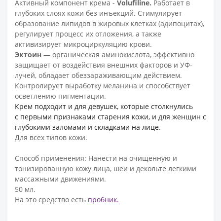
Активный компонент крема -
Volufiline.
Работает в
глубоких слоях кожи без инъекций. Стимулирует
образование липидов в жировых клетках (адипоцитах),
регулирует процесс их отложения, а также
активизирует микроциркуляцию крови.
Эктоин
— органическая аминокислота, эффективно
защищает от воздействия внешних факторов и УФ-
лучей, обладает обеззараживающим действием.
Контролирует выработку меланина и способствует
осветлению пигментации.
Крем подходит и для девушек, которые столкнулись
с первыми признаками старения кожи, и для женщин с
глубокими заломами и складками на лице.
Для всех типов кожи.
Способ применения: Нанести на очищенную и
тонизированную кожу лица, шеи и декольте легкими
массажными движениями.
50 мл.
На это средство есть
пробник.