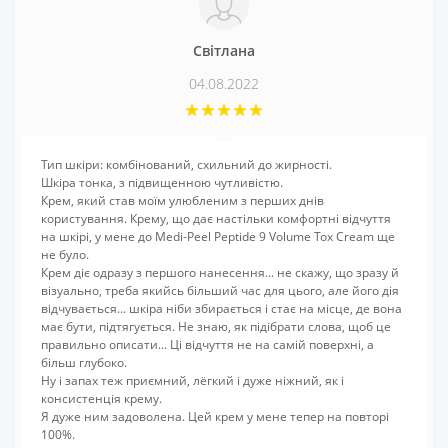
Світлана
04.08.2022
Тип шкіри: комбінований, схильний до жирності.
Шкіра тонка, з підвищенною чутливістю.
Крем, який став моїм улюбленим з перших днів
користування. Крему, що дає настільки комфортні відчуття
на шкірі, у мене до Medi-Peel Peptide 9 Volume Tox Cream ще
не було.
Крем діє одразу з першого нанесення... не скажу, що зразу й
візуально, треба якийсь більший час для цього, але його дія
відчувається... шкіра ніби збирається і стає на місце, де вона
має бути, підтягується. Не знаю, як підібрати слова, щоб це
правильно описати... Ці відчуття не на самій поверхні, а
більш глубоко.
Ну і запах теж приємний, лёгкий і дуже ніжний, як і
консистенція крему.
Я дуже ним задоволена. Цей крем у мене тепер на повторі
100%.