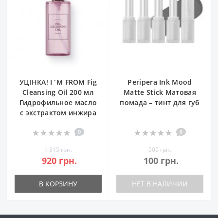
УЦІНКА! I`M FROM Fig
Peripera Ink Mood
Cleansing Oil 200 мл
Matte Stick Матовая
Гидрофильное масло
помада – тинт для губ
с экстрактом инжира
0
0
1 315 грн.
505 грн.
920 грн.
100 грн.
В КОРЗИНУ
НЕТ В НАЛИЧИИ