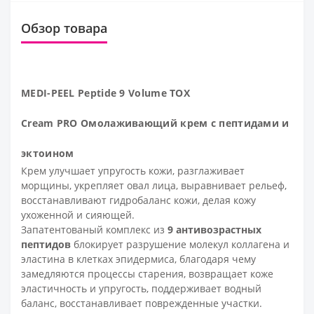
Обзор товара
MEDI-PEEL Peptide 9 Volume TOX
Cream
PRO
Омолаживающий крем с пептидами и
эктоином
Крем улучшает упругость кожи, разглаживает
морщины, укрепляет овал лица, выравнивает рельеф,
восстанавливают гидробаланс кожи, делая кожу
ухоженной и сияющей.
Запатентованый комплекс из
9 антивозрастных
пептидов
блокирует разрушение молекул коллагена и
эластина в клетках эпидермиса, благодаря чему
замедляются процессы старения, возвращает коже
эластичность и упругость, поддерживает водный
баланс, восстанавливает поврежденные участки.