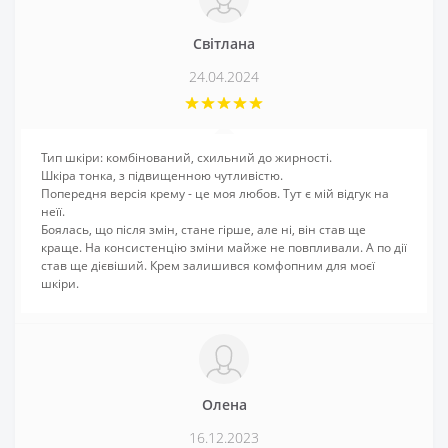
Світлана
24.04.2024
Тип шкіри: комбінований, схильний до жирності.
Шкіра тонка, з підвищенною чутливістю.
Попередня версія крему - це моя любов. Тут є мій відгук на
неїї.
Боялась, що після змін, стане гірше, але ні, він став ще
краще. На консистенцію зміни майже не повпливали. А по дії
став ще дієвіший. Крем залишився комфопним для моєї
шкіри.
Олена
16.12.2023