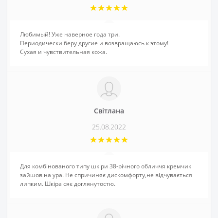
Любимый! Уже наверное года три.
Периодически беру другие и возвращаюсь к этому!
Сухая и чувствительная кожа.
Світлана
25.08.2022
Для комбінованого типу шкіри 38-річного обличчя кремчик
зайшов на ура. Не спричиняє дискомфорту,не відчувається
липким. Шкіра сяє доглянутостю.