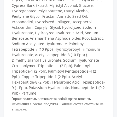
Cypress Bark Extract, Myristyl Alcohol, Glucose,
Hydrogenated Polyisobutene, Lauryl Alcohol,
Pentylene Glycol, Fructan, Annatto Seed Oil,
Propanediol, Hydrolyzed Collagen, Tocopherol,
Astaxanthin, Caprylyl Glycol, Hydrolyzed Sodium
Hyaluronate, Hydrolyzed Hyaluronic Acid, Sodium
Benzoate, Anemarrhena Asphodeloides Root Extract,
Sodium Acetylated Hyaluronate, Palmitoyl
Tetrapeptide-7 (10 Ppb), Hydroxypropyl Trimonium
Hyaluronate, Acetyloctapeptide-3 (10 Ppb) ),
Dimethylsilanol Hyaluronate, Sodium Hyaluronate
Crosspolymer, Tripeptide-1 (2 Ppb), Palmitoyl
Tripeptide-1 (2 Ppb), Palmitoyl Pentapeptide-4 (2
Ppb), Copper Tripeptide-1 (2 Ppb), Acetyl
Hexapeptide-8 (2 Ppb), Hyaluronic Acid, Hexapeptide-
9 (1 Ppb), Potassium Hyaluronate, Nonapeptide-1 (0.2
Ppb), Perfume
*производитель оставляет за собой право вносить
изменения в состав продукта. Точный состав смотрите на
упаковке.