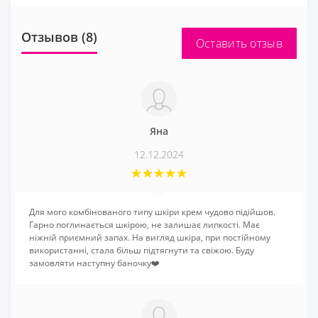
Отзывов (8)
Оставить отзыв
Яна
12.12.2024
Для мого комбінованого типу шкіри крем чудово підійшов.
Гарно поглинається шкірою, не залишає липкості. Має
ніжній приємний запах. На вигляд шкіра, при постійному
використанні, стала більш підтягнути та свіжою. Буду
замовляти наступну баночку❤️