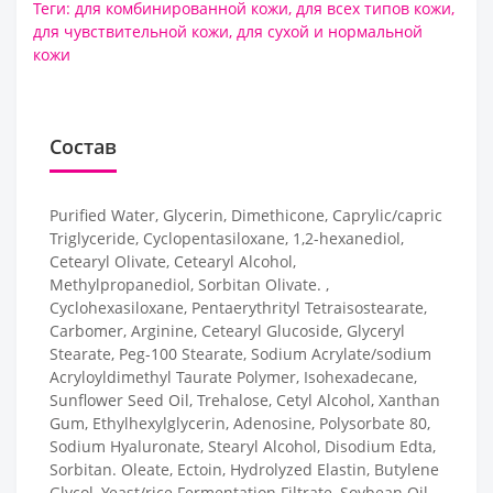
Теги:
для комбинированной кожи
,
для всех типов кожи
,
для чувствительной кожи
,
для сухой и нормальной
кожи
Состав
Purified Water, Glycerin, Dimethicone, Caprylic/capric
Triglyceride, Cyclopentasiloxane, 1,2-hexanediol,
Cetearyl Olivate, Cetearyl Alcohol,
Methylpropanediol, Sorbitan Olivate. ,
Cyclohexasiloxane, Pentaerythrityl Tetraisostearate,
Carbomer, Arginine, Cetearyl Glucoside, Glyceryl
Stearate, Peg-100 Stearate, Sodium Acrylate/sodium
Acryloyldimethyl Taurate Polymer, Isohexadecane,
Sunflower Seed Oil, Trehalose, Cetyl Alcohol, Xanthan
Gum, Ethylhexylglycerin, Adenosine, Polysorbate 80,
Sodium Hyaluronate, Stearyl Alcohol, Disodium Edta,
Sorbitan. Oleate, Ectoin, Hydrolyzed Elastin, Butylene
Glycol, Yeast/rice Fermentation Filtrate, Soybean Oil,