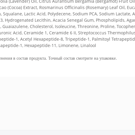
olia (Lavender) Oil, Citrus Aurantium Bergamia (Bergamot) Fruit Oil
(Cocoa) Extract, Rosmarinus Officinalis (Rosemary) Leaf Oil, Euca
, Squalane, Lactic Acid, Polydecene, Sodium PCA, Sodium Lactate, Ar
3, Hydrogenated Lecithin, Acacia Senegal Gum, Phospholipids, Agar, G
ne, Guaiazulene, Cholesterol, Isoleucine, Threonine, Proline, Tocophe
uronic Acid, Ceramide 1, Ceramide 6 II, Streptococcus Thermophilu
ptide-1, Acetyl Hexapeptide-8, Tripeptide-1, Palmitoyl Tetrapeptide
napeptide-1, Hexapeptide-11, Limonene, Linalool
енения в состав продукта. Точный состав смотрите на упаковке.