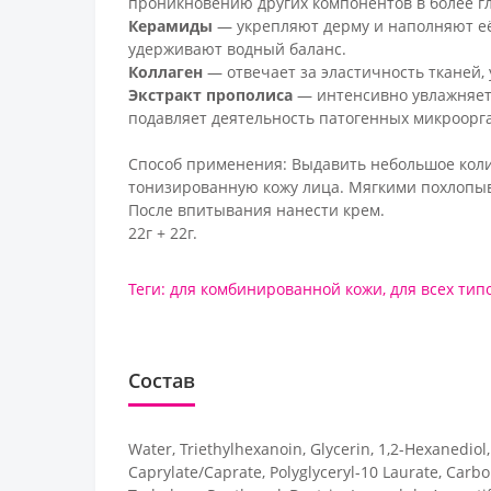
проникновению других компонентов в более гл
Керамиды
— укрепляют дерму и наполняют её
удерживают водный баланс.
Коллаген
— отвечает за эластичность тканей,
Экстракт прополиса
— интенсивно увлажняет 
подавляет деятельность патогенных микроорг
Способ применения: Выдавить небольшое колич
тонизированную кожу лица. Мягкими похлопы
После впитывания нанести крем.
22г + 22г.
Теги:
для комбинированной кожи
,
для всех тип
Состав
Water, Triethylhexanoin, Glycerin, 1,2-Hexanediol,
Caprylate/Caprate, Polyglyceryl-10 Laurate, Carb