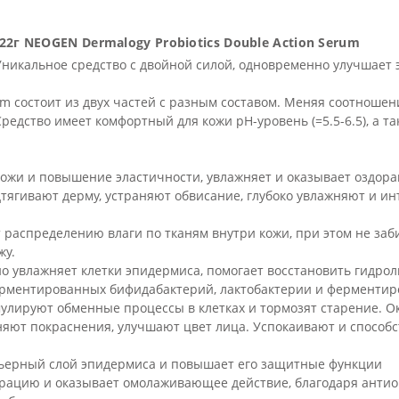
2г NEOGEN Dermalogy Probiotics Double Action Serum
никальное средство с двойной силой, одновременно улучшает э
erum состоит из двух частей с разным составом. Меняя соотнош
Средство имеет комфортный для кожи рН-уровень (=5.5-6.5), а т
кожи и повышение эластичности, увлажняет и оказывает оздор
ягивают дерму, устраняют обвисание, глубоко увлажняют и инт
т распределению влаги по тканям внутри кожи, при этом не за
жу.
о увлажняет клетки эпидермиса, помогает восстановить гидро
рментированных бифидабактерий, лактобактерии и ферментир
мулируют обменные процессы в клетках и тормозят старение.
аняют покраснения, улучшают цвет лица. Успокаивают и спосо
арьерный слой эпидермиса и повышает его защитные функции
рацию и оказывает омолаживающее действие, благодаря антио