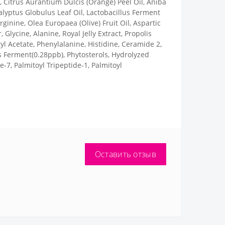
, Citrus Aurantium Dulcis (Orange) Peel Oil, Aniba
lyptus Globulus Leaf Oil, Lactobacillus Ferment
ginine, Olea Europaea (Olive) Fruit Oil, Aspartic
lycine, Alanine, Royal Jelly Extract, Propolis
ryl Acetate, Phenylalanine, Histidine, Ceramide 2,
s Ferment(0.28ppb), Phytosterols, Hydrolyzed
-7, Palmitoyl Tripeptide-1, Palmitoyl
Оставить отзыв