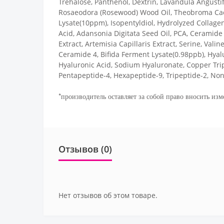
Trehalose, Panthenol, Dextrin, Lavandula Angustif
Rosaeodora (Rosewood) Wood Oil, Theobroma Cacao 
Lysate(10ppm), Isopentyldiol, Hydrolyzed Collagen
Acid, Adansonia Digitata Seed Oil, PCA, Ceramide 
Extract, Artemisia Capillaris Extract, Serine, Vali
Ceramide 4, Bifida Ferment Lysate(0.98ppb), Hyal
Hyaluronic Acid, Sodium Hyaluronate, Copper Tripe
Pentapeptide-4, Hexapeptide-9, Tripeptide-2, No
*производитель оставляет за собой право вносить изм
Отзывов (0)
Нет отзывов об этом товаре.