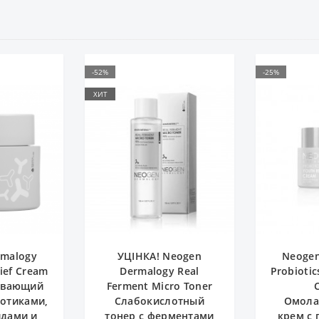
-25%
Веган🌱
Cruelty-free
Neogen
Neogen Dermalogy
Tocobo 
 Real
Probiotics Youth Repair
E
ro Toner
Cream
Многофу
лотный
Омолаживающий
эс
рментами
крем с пептидами и
бифидо