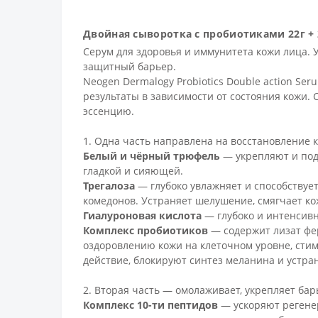
Двойная сыворотка с пробиотиками 22г + 2
Серум для здоровья и иммунитета кожи лица. У
защитный барьер.
Neogen Dermalogy Probiotics Double action S
результаты в зависимости от состояния кожи. 
эссенцию.
1. Одна часть направлена на восстановление 
Белый и чёрный трюфель
— укрепляют и подт
гладкой и сияющей.
Трегалоза
— глубоко увлажняет и способствуе
комедонов. Устраняет шелушение, смягчает ко
Гиалуроновая кислота
— глубоко и интенсивн
Комплекс пробиотиков
— содержит лизат фе
оздоровлению кожи на клеточном уровне, сти
действие, блокируют синтез меланина и устр
2. Вторая часть — омолаживает, укрепляет б
Комплекс 10-ти пептидов
— ускоряют регене