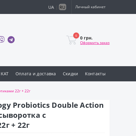
UA
|
RU
Личный кабинет
0
0 грн.
Оформить заказ
ИКАТ
Оплата и доставка
Скидки
Контакты
тиками 22г + 22г
y Probiotics Double Action
сыворотка с
2г + 22г