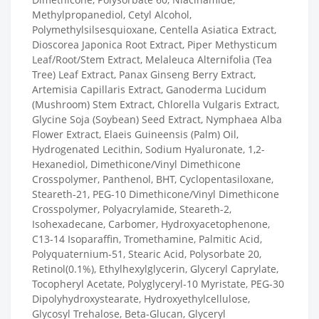
Methylpropanediol, Cetyl Alcohol,
Polymethylsilsesquioxane, Centella Asiatica Extract,
Dioscorea Japonica Root Extract, Piper Methysticum
Leaf/Root/Stem Extract, Melaleuca Alternifolia (Tea
Tree) Leaf Extract, Panax Ginseng Berry Extract,
Artemisia Capillaris Extract, Ganoderma Lucidum
(Mushroom) Stem Extract, Chlorella Vulgaris Extract,
Glycine Soja (Soybean) Seed Extract, Nymphaea Alba
Flower Extract, Elaeis Guineensis (Palm) Oil,
Hydrogenated Lecithin, Sodium Hyaluronate, 1,2-
Hexanediol, Dimethicone/Vinyl Dimethicone
Crosspolymer, Panthenol, BHT, Cyclopentasiloxane,
Steareth-21, PEG-10 Dimethicone/Vinyl Dimethicone
Crosspolymer, Polyacrylamide, Steareth-2,
Isohexadecane, Carbomer, Hydroxyacetophenone,
C13-14 Isoparaffin, Tromethamine, Palmitic Acid,
Polyquaternium-51, Stearic Acid, Polysorbate 20,
Retinol(0.1%), Ethylhexylglycerin, Glyceryl Caprylate,
Tocopheryl Acetate, Polyglyceryl-10 Myristate, PEG-30
Dipolyhydroxystearate, Hydroxyethylcellulose,
Glycosyl Trehalose, Beta-Glucan, Glyceryl