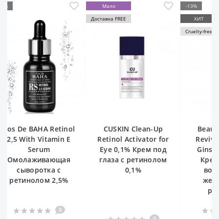
Мало
-13%
ХИТ
оставка FREE
ХИТ
Веган🌱
Cruelty-free
Cruelty-free
Доставка FREE
CUSKIN Clean-Up
Beauty Of Joseon
By W
Retinol Activator for
Revive Eye Serum:
Vitami
Eye 0,1% Крем под
Ginseng + Retinal
Bakuc
глаза с ретинолом
Крем для зоны
Cream 
0,1%
вокруг глаз с
с ре
женьшенем и
бак
ретиналем
0
0