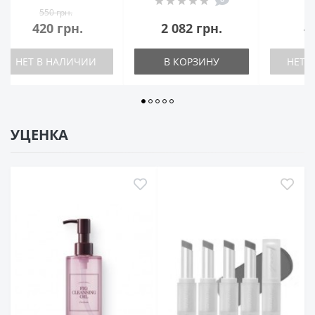
550 грн.
2 082 грн.
480 грн.
1 4
В КОРЗИНУ
НЕТ В НАЛИЧИИ
НЕТ 
УЦЕНКА