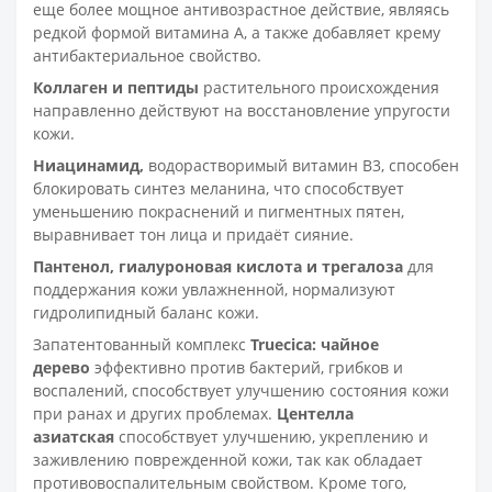
еще более мощное антивозрастное действие, являясь
редкой формой витамина А, а также добавляет крему
антибактериальное свойство.
Коллаген
и
пептиды
растительного происхождения
направленно действуют на восстановление упругости
кожи.
Ниацинамид
,
водорастворимый витамин В3, способен
блокировать синтез меланина, что способствует
уменьшению покраснений и пигментных пятен,
выравнивает тон лица и придаёт сияние.
Пантенол
,
гиалуроновая кислота
и
трегалоза
для
поддержания кожи увлажненной, нормализуют
гидролипидный баланс кожи.
Запатентованный комплекс
Truecica
: чайное
дерево
эффективно против бактерий, грибков и
воспалений, способствует улучшению состояния кожи
при ранах и других проблемах.
Центелла
азиатская
способствует улучшению, укреплению и
заживлению поврежденной кожи, так как обладает
противовоспалительным свойством. Кроме того,