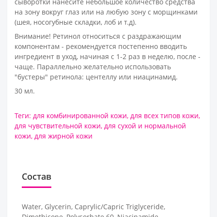
сыворотки нанесите небольшое количество средства
на зону вокруг глаз или на любую зону с морщинками
(шея, носогубные складки, лоб и т.д).
Внимание! Ретинол относиться с раздражающим
компонентам - рекомендуется постепенно вводить
ингредиент в уход, начиная с 1-2 раз в неделю, после -
чаще. Параллельно желательно использовать
"бустеры" ретинола: центеллу или ниацинамид.
30 мл.
Теги:
для комбинированной кожи
,
для всех типов кожи
,
для чувствительной кожи
,
для сухой и нормальной
кожи
,
для жирной кожи
Состав
Water, Glycerin, Caprylic/Capric Triglyceride,
Dimethicone, Polysorbate 60, Niacinamide,