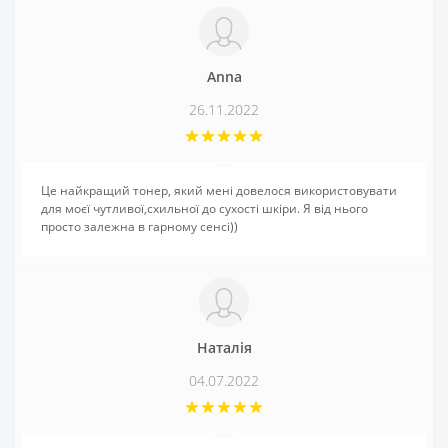
Anna
26.11.2022
Це найкращий тонер, який мені довелося використовувати
для моєї чутливої,схильної до сухості шкіри. Я від нього
просто залежна в гарному сенсі))
Наталія
04.07.2022