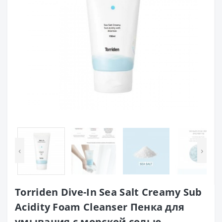
‹
›
Torriden Dive-In Sea Salt Creamy Sub
Acidity Foam Cleanser Пенка для
умывания с морской солью