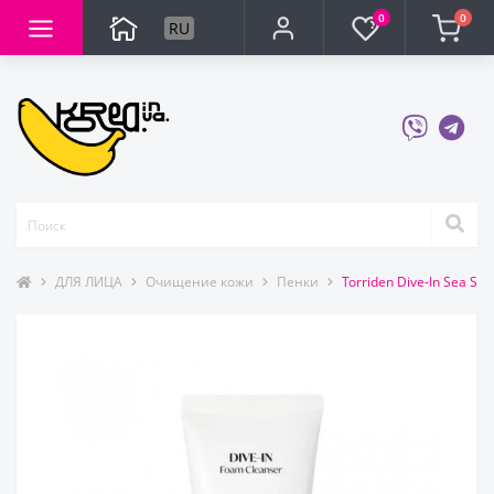
0
0
RU
ДЛЯ ЛИЦА
Очищение кожи
Пенки
Torriden Dive-In Sea S