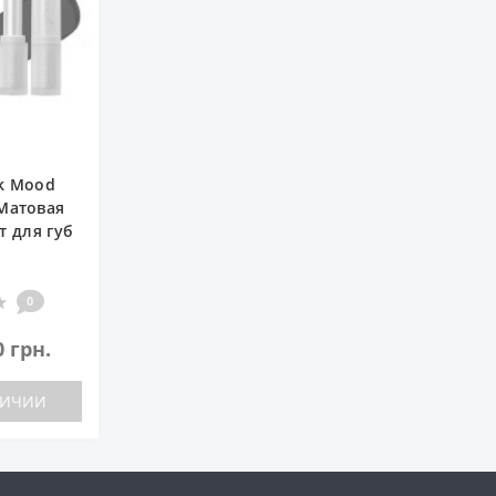
nk Mood
 Матовая
т для губ
0
0 грн.
ЛИЧИИ