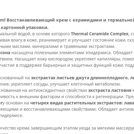
20 ml Восстанавливающий крем с керамидами и термально
 картонной упаковки.
альной водой, в основе которого
Thеrmal Ceramide Complex,
с
ливая влагу в коже, реанимирует и улучшает состояние кожи, ск
ными маслами, минералами и травяными экстрактами.
нсона
насыщена полезными элементами эпидермиса. Обладает
ием. Насыщает кожу кислородом, укрепляет капилляры, помога
частие в поддержке барьерных и защитных функций кожи, подд
основанный на
экстрактах листьев джута длинноплодного, л
ние, укрепляет сосуды, улучшает клеточный метаболизм.
снованная на антиоксидантных свойствах
экстракта ластовня
ивость к внешним факторам и способности к регенерации. Пр
or
y основан на
четырех видах растительных экстрактов: лава
яющими и восстанавливающими свойствами. Обладает антиокс
эпидермисе.
личество крема завершающим этапом ухода за мягкими массир