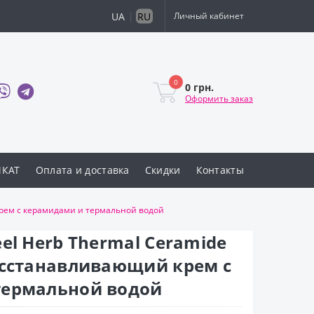
UA
|
RU
Личный кабинет
0
0 грн.
Оформить заказ
ИКАТ
Оплата и доставка
Скидки
Контакты
крем с керамидами и термальной водой
el Herb Thermal Ceramide
осстанавливающий крем с
термальной водой