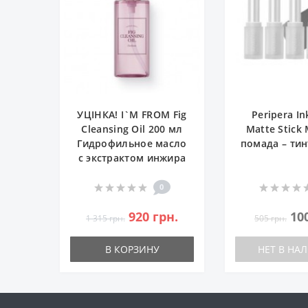
УЦІНКА! I`M FROM Fig
Peripera I
Cleansing Oil 200 мл
Matte Stick
Гидрофильное масло
помада – тин
с экстрактом инжира
0
920 грн.
10
1 315 грн.
505 грн.
В КОРЗИНУ
НЕТ В НА