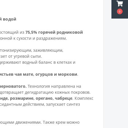
0
й водой
остоящий из
75,5% горячей родниковой
лонной к сухости и раздражениям.
 тонизирующим, заживляющим,
ет от угревой сыпи.
ерживают водный баланс в клетках и
истьев чая мате, огурцов и моркови
.
 черноватого.
Технология направлена на
едотвращает дегидратацию кожных покровов.
нде, розмарине, орегано, чабреце
. Комплекс
идантным действием, запускает синтез
ующими движениями. Также крем можно