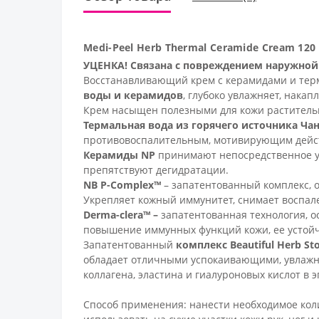
Medi-Peel Herb Thermal Ceramide Cream 1
УЦЕНКА! Связана с повреждением наружной
Восстанавливающий крем с керамидами и терм
воды и керамидов
, глубоко увлажняет, накап
Крем насыщен полезными для кожи раститель
Термальная вода из горячего источника Ча
противовоспалительным, мотивирующим действ
Керамиды NP
принимают непосредственное у
препятствуют дегидратации.
NB P-Complex™
– запатентованный комплекс, 
Укрепляет кожный иммунитет, снимает воспале
Derma-clera™ –
запатентованная технология, о
повышение иммунных функций кожи, ее устойч
Запатентованный
комплекс Beautiful Herb St
обладает отличными успокаивающими, увлажн
коллагена, эластина и гиалуроновых кислот в 
Способ применения: нанести необходимое ко