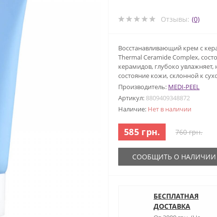
Отзывы:
(0)
Восстанавливающий крем с кера
Thеrmal Ceramide Complex, сост
керамидов, глубоко увлажняет, 
состояние кожи, склонной к сух
Производитель:
MEDI-PEEL
Артикул:
8809409348872
Наличие:
Нет в наличии
585 грн.
760 грн.
СООБЩИТЬ О НАЛИЧИИ
БЕСПЛАТНАЯ
ДОСТАВКА