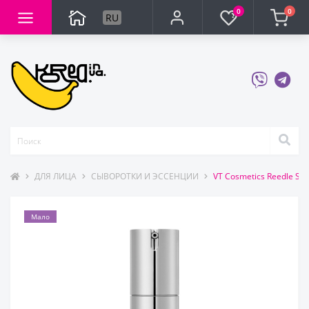
0
0
RU
ДЛЯ ЛИЦА
СЫВОРОТКИ И ЭССЕНЦИИ
VT Cosmetics Reedle S
Мало