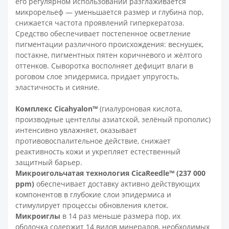
его регулярном использовании разглаживается
микрорельеф — уменьшается размер и глубина пор,
снижается частота проявлений гиперкератоза.
Средство обеспечивает постепенное осветление
пигментации различного происхождения: веснушек,
постакне, пигментных пятен коричневого и жёлтого
оттенков. Сыворотка восполняет дефицит влаги в
роговом слое эпидермиса, придает упругость,
эластичность и сияние.
Комплекс Cicahyalon™
(гиалуроновая кислота,
производные центеллы азиатской, зелёный прополис)
интенсивно увлажняет, оказывает
противовоспалительное действие, снижает
реактивность кожи и укрепляет естественный
защитный барьер.
Микроигольчатая технология CicaReedle™ (237 000
ppm)
обеспечивает доставку активно действующих
компонентов в глубокие слои эпидермиса и
стимулирует процессы обновления клеток.
Микроиглы
в 14 раз меньше размера пор, их
оболочка содержит 14 видов минералов, необходимых