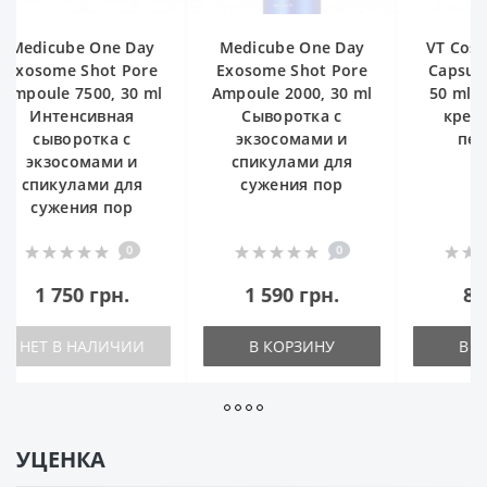
Medicube One Day
VT Cosmetics PDRN
VT Cosme
Exosome Shot Pore
Capsule Cream 100
Essence 
mpoule 2000, 30 ml
50 ml Капсульный
9,5 gr Ст
Сыворотка с
крем с ПДРН и
с пептид
экзосомами и
пептидами
спикулами для
сужения пор
0
0
1 590 грн.
850 грн.
785
В КОРЗИНУ
В КОРЗИНУ
НЕТ В 
УЦЕНКА