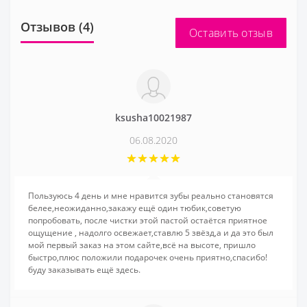
Отзывов (4)
Оставить отзыв
ksusha10021987
06.08.2020
Пользуюсь 4 день и мне нравится зубы реально становятся
белее,неожиданно,закажу ещё один тюбик,советую
попробовать, после чистки этой пастой остаётся приятное
ощущение , надолго освежает,ставлю 5 звёзд,а и да это был
мой первый заказ на этом сайте,всё на высоте, пришло
быстро,плюс положили подарочек очень приятно,спасибо!
буду заказывать ещё здесь.