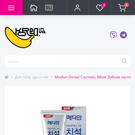
0
0
RU
Для тела, рук и ног
Median Dental Cosmetic White Зубная паста