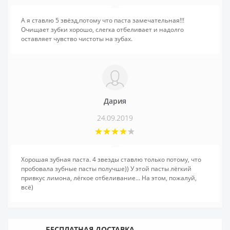
А я ставлю 5 звёзд,потому что паста замечательная!!!
Очищает зубки хорошо, слегка отбеливает и надолго
оставляет чувство чистоты на зубах.
Дария
24.09.2019
Хорошая зубная паста. 4 звезды ставлю только потому, что
пробовала зубные пасты получше)) У этой пасты лёгкий
привкус лимона, лёгкое отбеливание... На этом, пожалуй,
всё)
БЕСПЛАТНАЯ ДОСТАВКА