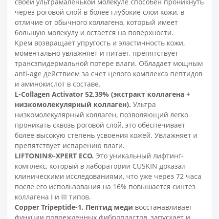
своей ультрамаленькой молекуле способен проникнуть
через роговой слой в более глубокие слои кожи, в
отличие от обычного коллагена, который имеет
большую молекулу и остается на поверхности.
Крем возвращает упругость и эластичность кожи,
моментально увлажняет и питает, препятствует
трансэпидермальной потере влаги. Обладает мощным
anti-age действием за счет целого комплекса пептидов
и аминокислот в составе.
L-Collagen Activator 52,39% (экстракт коллагена +
низкомолекулярный коллаген).
Ультра
низкомолекулярный коллаген, позволяющий легко
проникать сквозь роговой слой, это обеспечивает
более высокую степень усвоения кожей. Увлажняет и
препятствует испарению влаги.
LIFTONIN®-XPERT ECO.
Это уникальный лифтинг-
комплекс, который в лаборатории CUSKIN доказал
клиническими исследованиями, что уже через 72 часа
после его использования на 16% повышается синтез
коллагена I и III типов.
Copper Tripeptide-1. Пептид меди
восстанавливает
функции поврежденных фибропластов, запускает и