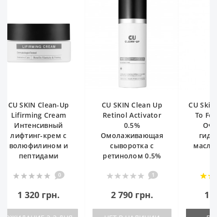
CU SKIN Clean Up
CU Skin Vitamin U Oil
Logical
Retinol Activator
To Foam Cleanser
Lift
0.5%
Очищающее
Мульти
Омолаживающая
гидрофильное
сыворотка с
масло-пенка 2 в 1
ретинолом 0.5%
1
5
2 790 грн.
1 422 грн.
96