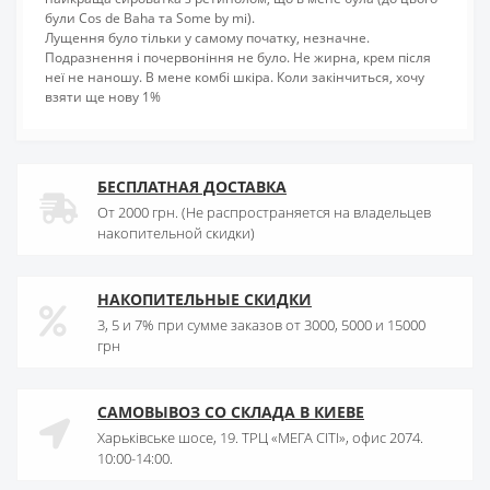
були Cos de Baha та Some by mi).
Лущення було тільки у самому початку, незначне.
Подразнення і почервоніння не було. Не жирна, крем після
неї не наношу. В мене комбі шкіра. Коли закінчиться, хочу
взяти ще нову 1%
БЕСПЛАТНАЯ ДОСТАВКА
От 2000 грн. (Не распространяется на владельцев
накопительной скидки)
НАКОПИТЕЛЬНЫЕ СКИДКИ
3, 5 и 7% при сумме заказов от 3000, 5000 и 15000
грн
САМОВЫВОЗ СО СКЛАДА В КИЕВЕ
Харьківське шосе, 19. ТРЦ «МЕГА СІТІ», офис 2074.
10:00-14:00.