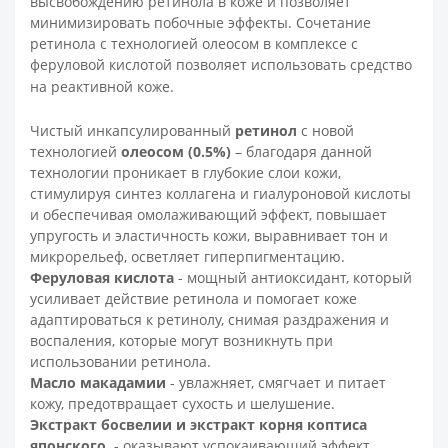
высвобождению ретинола в коже и позволяет
минимизировать побочные эффекты. Сочетание
ретинола с технологией олеосом в комплексе с
феруловой кислотой позволяет использовать средство
на реактивной коже.
Чистый инкапсулированный
р
етинол
с новой
технологией
олеосом (0.5%)
– благодаря данной
технологии проникает в глубокие слои кожи,
стимулируя синтез коллагена и гиалуроновой кислоты
и обеспечивая омолаживающий эффект, повышает
упругость и эластичность кожи, выравнивает тон и
микрорельеф, осветляет гиперпигментацию.
Феруловая кислота
- мощный антиоксидант, который
усиливает действие ретинола и помогает коже
адаптироваться к ретинолу, снимая раздражения и
воспаления, которые могут возникнуть при
использовании ретинола.
Масло макадамии
- увлажняет, смягчает и питает
кожу, предотвращает сухость и шелушение.
Экстракт босвелии и экстракт корня коптиса
японского
- оказывают успокаивающий эффект,