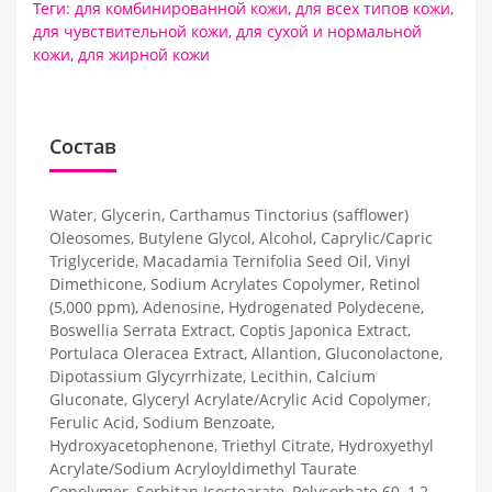
Теги:
для комбинированной кожи
,
для всех типов кожи
,
для чувствительной кожи
,
для сухой и нормальной
кожи
,
для жирной кожи
Состав
Water, Glycerin, Carthamus Tinctorius (safflower)
Oleosomes, Butylene Glycol, Alcohol, Caprylic/Capric
Triglyceride, Macadamia Ternifolia Seed Oil, Vinyl
Dimethicone, Sodium Acrylates Copolymer, Retinol
(5,000 ppm), Adenosine, Hydrogenated Polydecene,
Boswellia Serrata Extract, Coptis Japonica Extract,
Portulaca Oleracea Extract, Allantion, Gluconolactone,
Dipotassium Glycyrrhizate, Lecithin, Calcium
Gluconate, Glyceryl Acrylate/Acrylic Acid Copolymer,
Ferulic Acid, Sodium Benzoate,
Hydroxyacetophenone, Triethyl Citrate, Hydroxyethyl
Acrylate/Sodium Acryloyldimethyl Taurate
Copolymer, Sorbitan Isostearate, Polysorbate 60, 1,2-