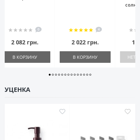
солнцезащитный
лосьон
4
0
2 022 грн.
1 218 грн.
В КОРЗИНУ
НЕТ В НАЛИЧИИ
Н
УЦЕНКА