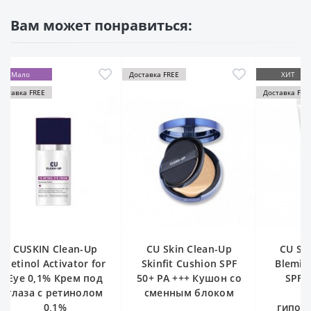
Вам может понравиться:
Доставка FREE
ХИТ
-13%
Доставка FREE
ХИТ
Cruelty-f
CU Skin Clean-Up
CU SKIN Clean Up
Be
Skinfit Cushion SPF
Blemish Sun Lotion
Re
50+ PA +++ Кушон со
SPF 50+ PA++++
Gi
сменным блоком
Лёгкий
К
гипоаллергенный