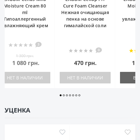
ture Cream 80
Cure Foam Cleanser
Moisture C
ml
Нежная очищающая
Глубок
оаллергенный
пенка на основе
увлажняющий
жняющий крем
гималайской соли
3
0
1 300 грн.
1 080 грн.
470 грн.
1 030 гр
Т В НАЛИЧИИ
НЕТ В НАЛИЧИИ
В КОРЗИ
УЦЕНКА