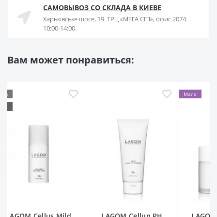
САМОВЫВОЗ СО СКЛАДА В КИЕВЕ
Харьківське шосе, 19. ТРЦ «МЕГА СІТІ», офис 2074.
10:00-14:00.
Вам может понравиться:
Мало
M Cellus Mild
LAGOM Cellup PH
LAGOM Cellu