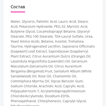
Состав
Water, Glycerin, Palmitic Acid, Lauric Acid, Stearic
Acid, Potassium Hydroxide, PEG-32, Myristic Acid,
Butylene Glycol, Cocamidopropyl Betaine, Glyceryl
Stearate, PEG-100 Stearate, TEA-Lauryl Sulfate, Urea,
Yeast Amino Acids, Betaine, Inositol, Trehalose,
Taurine, Hydrogenated Lecithin, Saponaria Officinalis
(Soapwort) Leaf Extract, Sapindaceae (Soapberry)
Plant Extract, Citrus Aurantium Dulcis (Orange) Oil,
Lavandula Angustifolia (Lavender) Oil, Geranium
Maculatum (Geranium) Oil, Citrus Aurantium
Bergamia (Bergamot) Fruit, Santalum Album (White
Sandalwood) Oil, Rose Oil, Chamomile Oil,
Commiphora Myrrha Oil, Styrax Benzoin Gum,
Sodium Chloride, Arachidic Acid, Caprylic Acid,
Polyquaternium-7, Acrylamidopropyltrimonium
Chloride/Acrylamide, Disodium-EDTA,
Phenoxyethanol, Chlorphenesin, Caprylyl Glycol,
Ethylhexylglycerin.