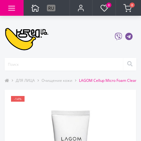
0
0
RU
ДЛЯ ЛИЦА
Очищение кожи
LAGOM Cellup Micro Foam Clean
-14%