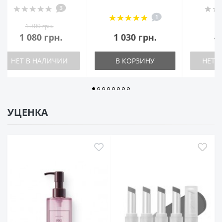
3
1
1 300 грн.
5
1 080 грн.
1 030 грн.
4
НЕТ В НАЛИЧИИ
В КОРЗИНУ
НЕТ 
УЦЕНКА