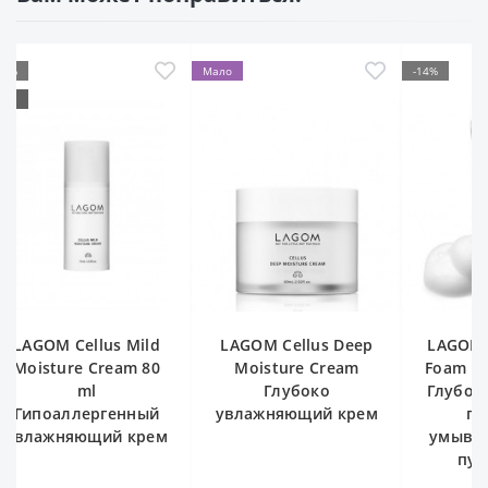
17%
Мало
-14%
ХИТ
LAGOM Cellus Mild
LAGOM Cellus Deep
LAGOM 
Moisture Cream 80
Moisture Cream
Foam Cl
ml
Глубоко
Глубок
Гипоаллергенный
увлажняющий крем
пе
увлажняющий крем
умыван
пуз