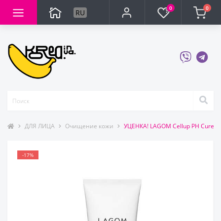
0
0
RU
ДЛЯ ЛИЦА
Очищение кожи
УЦЕНКА! LAGOM Cellup PH Cure 
-17%