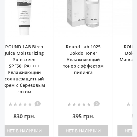
 Birch
Round Lab 1025
ROUND LAB 1025
turizing
Dokdo Toner
Dokdo Cleanser
een
Увлажняющий
Мягкая очищающая
A++++
тонер с эффектом
пенка
яющий
пилинга
щитный
резовым
ом
5
0
3
рн.
395 грн.
580 грн.
ЛИЧИИ
НЕТ В НАЛИЧИИ
НЕТ В НАЛИЧИИ