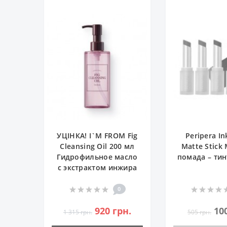
УЦІНКА! I`M FROM Fig
Peripera I
Cleansing Oil 200 мл
Matte Stick
Гидрофильное масло
помада – тин
с экстрактом инжира
0
920 грн.
10
1 315 грн.
505 грн.