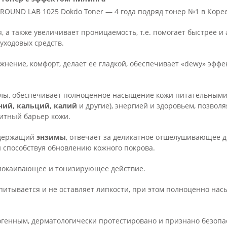
ROUND LAB 1025 Dokdo Toner
— 4 года подряд тонер №1 в Коре
, а также увеличивает проницаемость, т.е. помогает быстрее 
уходовых средств.
ажнение, комфорт, делает ее гладкой, обеспечивает «dewy» эф
лы, обеспечивает полноценное насыщение кожи питательными
ний, кальций, калий
и другие), энергией и здоровьем, позвол
щитный барьер кожи.
держащий
энзимы
, отвечает за деликатное отшелушивающее д
 способствуя обновлению кожного покрова.
покаивающее и тонизирующее действие.
впитывается и не оставляет липкости, при этом полноценно на
огенным, дерматологически протестировано и признано безопа