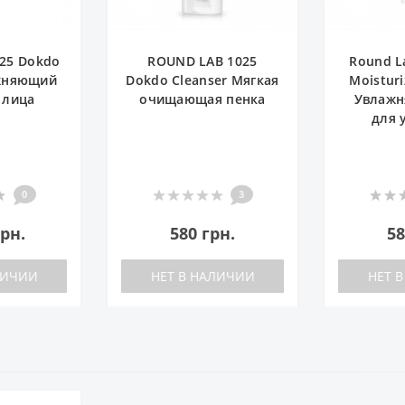
B 1025
Round Lab Birch Juice
ROUND
er Мягкая
Moisturizing Cleanser
Dokdo C
 пенка
Увлажняющий гель
Гидр
для умывания
очищаю
2
3
0
рн.
580 грн.
96
ЛИЧИИ
НЕТ В НАЛИЧИИ
НЕТ 