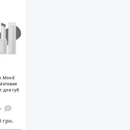
nk Mood
 Матовая
т для губ
0
0 грн.