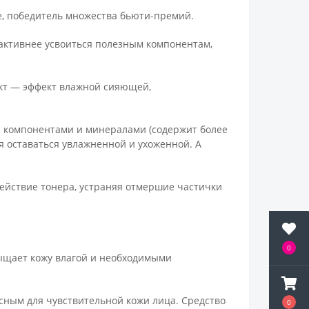
е, победитель множества бьюти-премий.
и активнее усвоиться полезным компонентам,
фект — эффект влажной сияющей,
 компонентами и минералами (содержит более
яя оставаться увлажненной и ухоженной. А
ействие тонера, устраняя отмершие частички
0
сыщает кожу влагой и необходимыми
сным для чувствительной кожи лица.
Средство
0