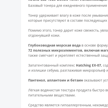
Базовый тонера для ежедневного применения 
Тонер удерживает влагу в коже после умывания
которые присутствуют в составе последующих 
Помимо этого, тонер дарит коже свежесть, увл
отдохнувшей кожи.
Глубоководная
морская вода
в основе форму
72 полезных микроэлементов, включая маг
также смягчает и укрепляет естественный за
Запатентованный комплекс
Hatching EX-07,
со
и излишки себума, разглаживая микророльеф и
Пантенол, аллантоин и бетаин
оказывают ус
Лёгкая водянистая текстура продукта быстро 
питательными веществами.
Средство является гипоаллергенным, некомед