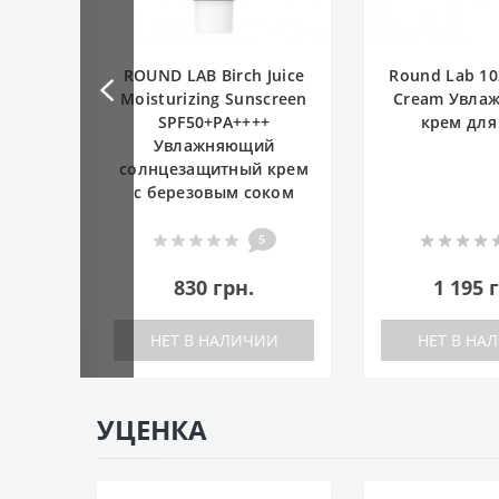
Juice
Round Lab 1025 Dokdo
ROUND LA
creen
Cream Увлажняющий
Dokdo Cleans
+
крем для лица
очищающая
й
 крем
ком
0
1 195 грн.
580 г
ИИ
НЕТ В НАЛИЧИИ
НЕТ В НА
УЦЕНКА