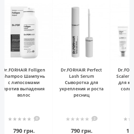
Dr.FORHAIR Perfect
Dr.FORHAIR Sea Salt
Lash Serum
Scaler 300 ml Пилинг
C
Сыворотка для
для кожи головы с
Bru
укрепления и роста
солью Мертвого
ма
ресниц
моря
дл
2
0
790 грн.
1 045 грн.