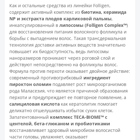
Как и остальные средства из линейки Folligen,
содержит активный комплекс из
биотина, керамида
NP и экстракта плодов карликовой пальмы
,
инкапсулированный в
липосомы (Folligen Complex™
)
для восстановления питания волосяного фолликула и
борьбы с выпадением волос. Такая трансдермальная
технология доставки активных веществ значительно
повышает их биодоступность, ведь липосомы
наноразмеров проникают через роговой слой и
действуют непосредственно на фолликулы волос.
Формула против перхоти оказывает двойное действие:
современный противогрибковый
ингредиент
пироктон оломин
подавляет рост микроорганизмов
рода Маласезия, что является причиной образования
перхоти и предупреждает ее повторное появление, а
салициловая кислота
как кератолитик помогает
деликатно отшелушивать избыток сухих клеток.
Запатентованный
комплекс
TECA-BIOME™ с
центелой, бета-глюканом и пробиотиками
восстанавливает здоровый микробиом волосистой
части головы, увлажняет, оказывает