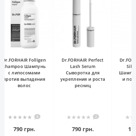
FORHAIR Folligen
Dr.FORHAIR Perfect
Dr.FORHAIR 
ampoo Шампунь
Lash Serum
Silk Sh
с липосомами
Сыворотка для
Шампунь дл
отив выпадения
укрепления и роста
и повреж
волос
ресниц
воло
0
2
790 грн.
790 грн.
1 090 