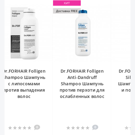
ХИТ
Доставка FREE
Dr.FORHAIR Folligen
Dr.FORHAIR Folligen
Dr.FORH
Shampoo Шампунь
Anti-Dandruff
Sil
с липосомами
Shampoo Шампунь
Шампун
против выпадения
против перхоти для
и пов
волос
ослабленных волос
0
0