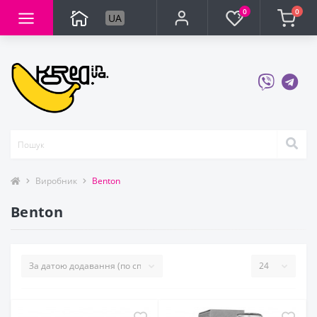
0
0
UA
Виробник
Benton
Benton