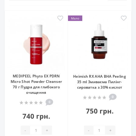
Мало
MEDIPEEL Phyto EX PDRN
Heimish RX AHA BHA Peeling
Micro Shot Powder Cleanser
35 ml Змиваєма Пилінг-
70 г Пудра для глибокого
сироватка з 30% кислот
очищення
0
0
750 грн.
740 грн.
-
+
-
+