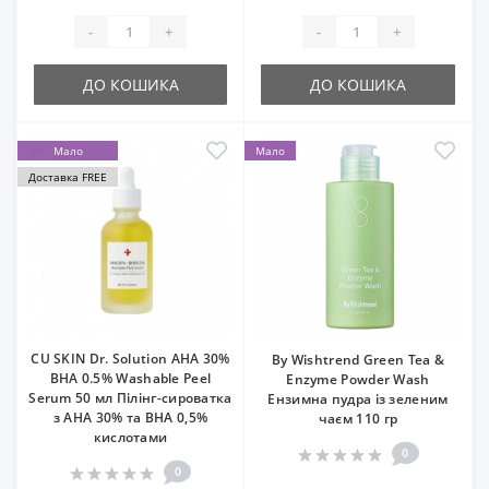
-
+
-
+
ДО КОШИКА
ДО КОШИКА
Мало
Мало
Доставка FREE
CU SKIN Dr. Solution AHA 30%
By Wishtrend Green Tea &
BHA 0.5% Washable Peel
Enzyme Powder Wash
Serum 50 мл Пілінг-сироватка
Ензимна пудра із зеленим
з AHA 30% та BHA 0,5%
чаєм 110 гр
кислотами
0
0