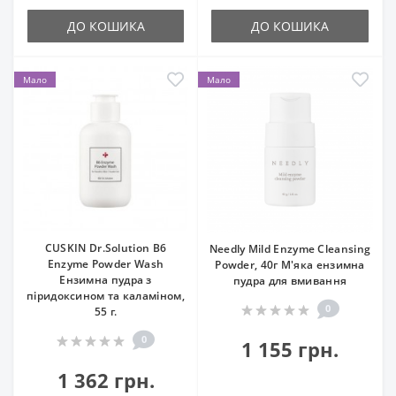
ДО КОШИКА
ДО КОШИКА
Мало
Мало
CUSKIN Dr.Solution B6
Needly Mild Enzyme Cleansing
Enzyme Powder Wash
Powder, 40г М'яка ензимна
Ензимна пудра з
пудра для вмивання
піридоксином та каламіном,
0
55 г.
0
1 155 грн.
1 362 грн.