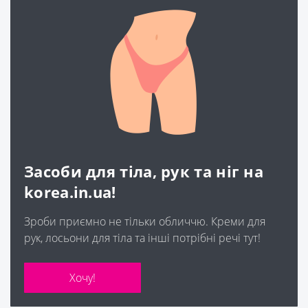
 майже відразу після
реактивної ш
несення зникає. ..
гель для вмив
варіація для 
Засоби для тіла, рук та ніг на
korea.in.ua!
Зроби приємно не тільки обличчю. Креми для
рук, лосьони для тіла та інші потрібні речі тут!
Хочу!