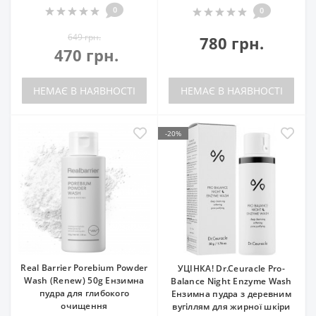
0
0
649 грн.
780 грн.
470 грн.
НЕМАЄ В НАЯВНОСТІ
НЕМАЄ В НАЯВНОСТІ
-20%
Real Barrier Porebium Powder
УЦІНКА! Dr.Ceuracle Pro-
Wash (Renew) 50g Ензимна
Balance Night Enzyme Wash
пудра для глибокого
Ензимна пудра з деревним
очищення
вугіллям для жирної шкіри