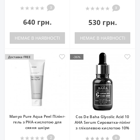
3
3
640 грн.
530 грн.
НЕМАЄ В НАЯВНОСТІ
НЕМАЄ В НАЯВНОСТІ
Доставка FREE
-36%
Manyo Pure Aqua Peel Пілінг-
Cos De Baha Glycolic Acid 10
гель з PHA-кислотою для
AHA Serum Сироватка-пілінг
сяяня шкіри
з гліколевою кислотою 10%
2
0