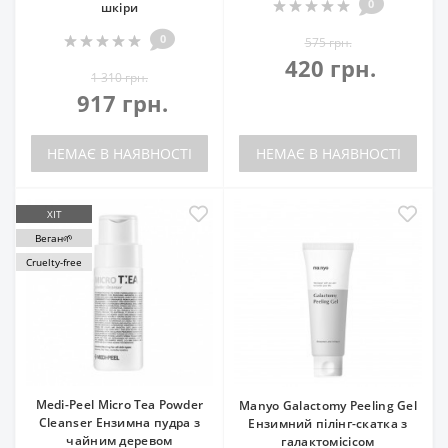
0
шкіри
0
575 грн.
420 грн.
1 310 грн.
917 грн.
НЕМАЄ В НАЯВНОСТІ
НЕМАЄ В НАЯВНОСТІ
ХІТ
Веган🌱
Cruelty-free
Medi-Peel Micro Tea Powder
Manyo Galactomy Peeling Gel
Cleanser Ензимна пудра з
Ензимний пілінг-скатка з
чайним деревом
галактомісісом