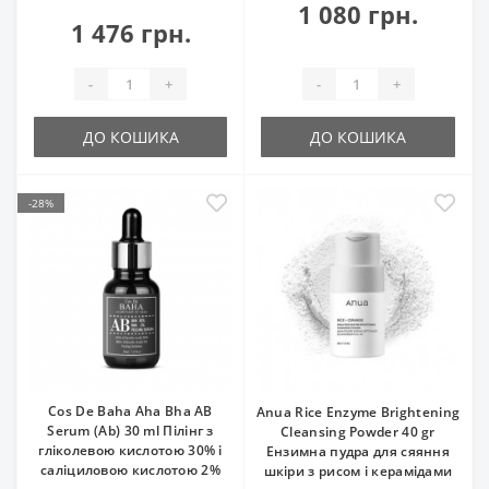
1 080 грн.
1 476 грн.
-
+
-
+
ДО КОШИКА
ДО КОШИКА
-28%
Cos De Baha Aha Bha AB
Anua Rice Enzyme Brightening
Serum (Ab) 30 ml Пілінг з
Cleansing Powder 40 gr
гліколевою кислотою 30% і
Ензимна пудра для сяяння
саліциловою кислотою 2%
шкіри з рисом і керамідами