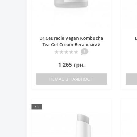
Dr.Ceuracle Vegan Kombucha
Tea Gel Cream Веганський
крем-гель з екстрактом
1
комбучі
1 265 грн.
НЕМАЄ В НАЯВНОСТІ
ХІТ