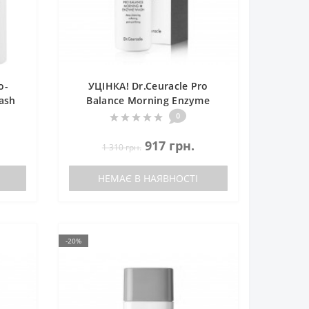
o-
УЦІНКА! Dr.Ceuracle Pro
ash
Balance Morning Enzyme
ним
Wash Ензимна пудра з
0
іри
пробіотиками для чутливої
шкіри
917 грн.
1 310 грн.
НЕМАЄ В НАЯВНОСТІ
-20%