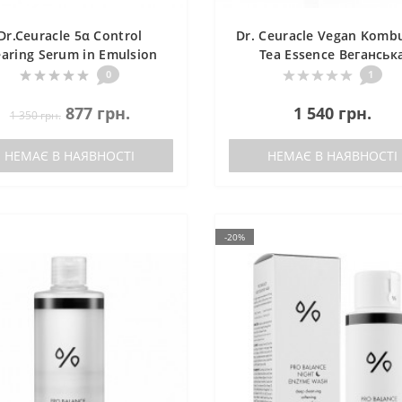
Dr.Ceuracle 5α Control
Dr. Ceuracle Vegan Komb
earing Serum in Emulsion
Tea Essence Веганськ
орегулююча емульсія "5-
багатофункціональн
0
1
альфа контроль"
кремова есенція з
877 грн.
екстрактом комбучі 
1 540 грн.
1 350 грн.
чорного чаю
НЕМАЄ В НАЯВНОСТІ
НЕМАЄ В НАЯВНОСТІ
-20%