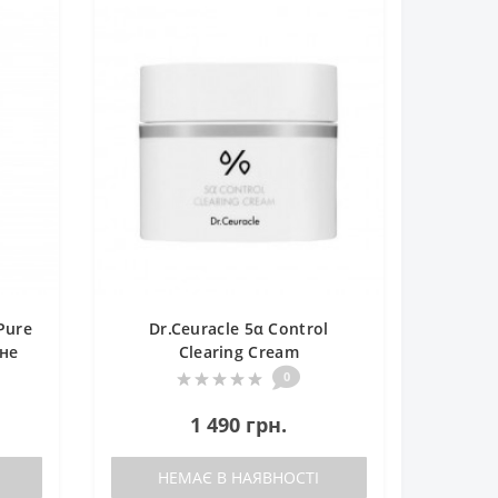
Pure
Dr.Ceuracle 5α Control
ьне
Clearing Cream
и
Себорегулюючий крем для
0
обличчя
1 490 грн.
НЕМАЄ В НАЯВНОСТІ