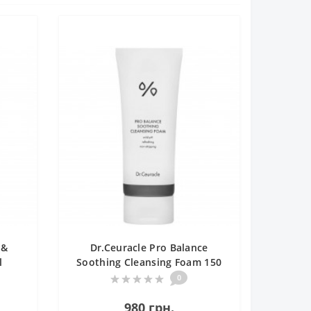
 &
Dr.Ceuracle Pro Balance
l
Soothing Cleansing Foam 150
ова
ml Гель для вмивання з
0
пробіотиками
980 грн.