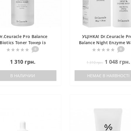
Dr.Ceuracle Pro Balance
УЦІНКА! Dr.Ceuracle Pr
Biotics Toner Тонер із
Balance Night Enzyme W
пробіотиками, 300 мл.
Ензимна пудра з дерев
0
0
вугіллям для жирної шк
1 310 грн.
1 048 грн.
1 310 грн.
В НАЛИЧИИ
НЕМАЄ В НАЯВНОСТІ