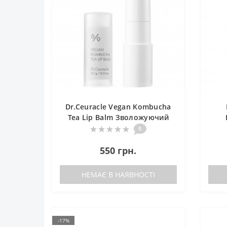
Dr.Ceuracle Vegan Kombucha
Tea Lip Balm Зволожуючий
бальзам для губ з
А
0
екстрактом комбучі
550 грн.
НЕМАЄ В НАЯВНОСТІ
-17%