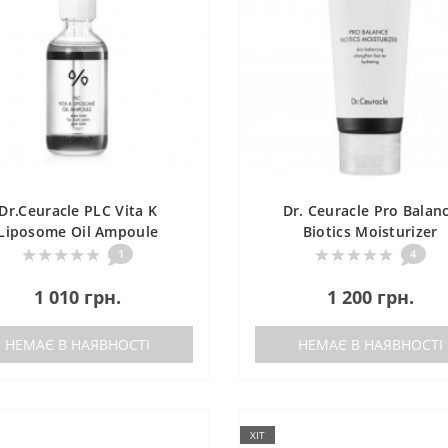
Dr.Ceuracle PLC Vita K
Dr. Ceuracle Pro Balan
Liposome Oil Ampoule
Biotics Moisturizer
мпула з ліпосомальною
Зволожуючий крем 
1
4
формулою вітаміну K
пробіотиками
1 010 грн.
1 200 грн.
НЕМАЄ В НАЯВНОСТІ
НЕМАЄ В НАЯВНОСТІ
ХІТ