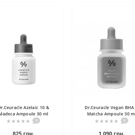
r.Ceuracle Azelaic 10 &
Dr.Ceuracle Vegan BHA
Madeca Ampoule 30 ml
Matcha Ampoule 30 m
ироватка з азелаїновою
Себорегулююча антивік
0
0
кислотою 10% та
ампула з 0,5% BHA,
мадекасосидом
825 грн.
пептидами та матча
1 090 грн.