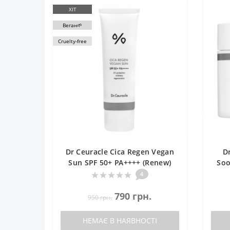
ХІТ
Веган🌱
Cruelty-free
Dr Ceuracle Сica Regen Vegan
D
Sun SPF 50+ PA++++ (Renew)
Soo
Сонцезахисний крем
4
веганський
790 грн.
950 грн.
НЕМАЄ В НАЯВНОСТІ