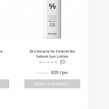
ce
Dr.Ceuracle 5α Control No
Sebum Sun Lotion
з
Себорегулюючий
2
сонцезахисний лосьйон
820 грн.
1 020 грн.
НЕМАЄ В НАЯВНОСТІ