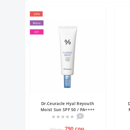
-20%
Мало
ХІТ
Dr.Ceuracle Hyal Reyouth
D
Moist Sun SPF 50 / PA++++
Сонцезахисний крем-гель на
С
0
основі стабільних хімічних
фільтрів нового покоління
790 грн.
990 грн.