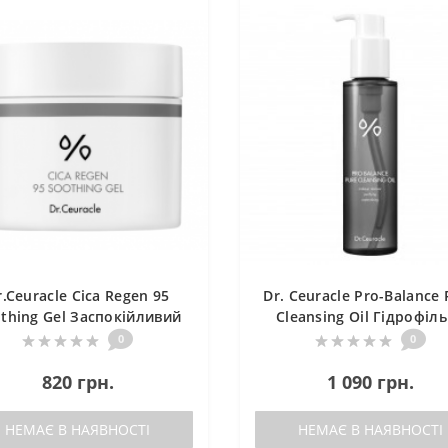
r.Ceuracle Cica Regen 95
Dr. Ceuracle Pro-Balance 
thing Gel Заспокійливий
Cleansing Oil Гідрофіл
крем-гель з центелою
масло з пробіотикам
0
0
820 грн.
1 090 грн.
НЕМАЄ В НАЯВНОСТІ
НЕМАЄ В НАЯВНОСТІ