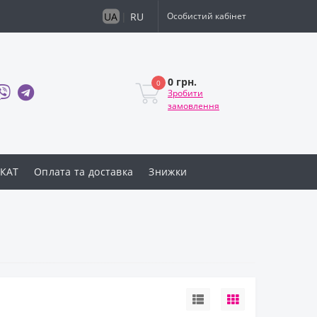
UA
|
RU
Особистий кабінет
0 грн.
0
Зробити
замовлення
КАТ
Оплата та доставка
Знижки