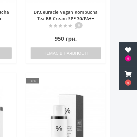
ucha
Dr.Ceuracle Vegan Kombucha
а
Tea BB Cream SPF 30/PA++
а
Веганський тональний ВВ-
0
крем з екстрактом комбучі
і
950 грн.
НЕМАЄ В НАЯВНОСТІ
0
-30%
0