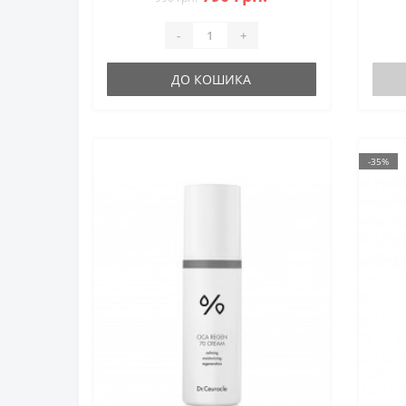
-
+
ДО КОШИКА
-35%