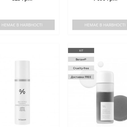
НЕМАЄ В НАЯВНОСТІ
НЕМАЄ В НАЯВНОСТІ
ХІТ
Веган🌱
Cruelty-free
Доставка FREE