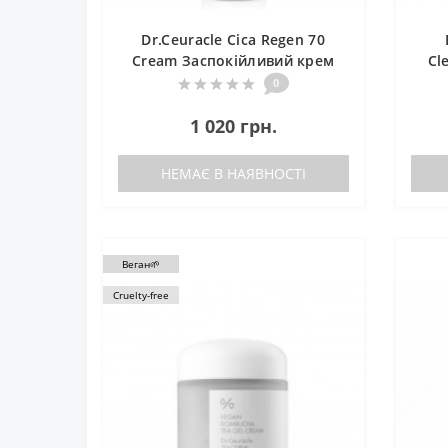
Dr.Ceuracle Cica Regen 70
Cream Заспокійливий крем
Cl
для обличчя з 70% центели
Себ
0
1 020 грн.
НЕМАЄ В НАЯВНОСТІ
Веган🌱
Cruelty-free