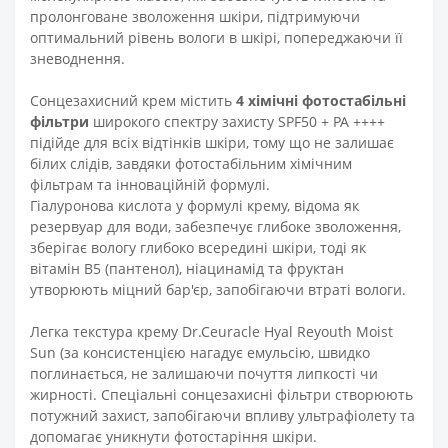
пролонговане зволоження шкіри, підтримуючи
оптимальний рівень вологи в шкірі, попереджаючи її
зневоднення.
Сонцезахисний крем містить
4 хімічні фотостабільні
фільтри
широкого спектру захисту SPF50 + PA ++++
підійде для всіх відтінків шкіри, тому що не залишає
білих слідів, завдяки фотостабільним хімічним
фільтрам та інноваційній формулі.
Гіалуронова кислота у формулі крему, відома як
резервуар для води, забезпечує глибоке зволоження,
зберігає вологу глибоко всередині шкіри, тоді як
вітамін B5 (пантенол), ніацинамід та фруктан
утворюють міцний бар'єр, запобігаючи втраті вологи.
Легка текстура крему Dr.Ceuracle Hyal Reyouth Moist
Sun (за консистенцією нагадує емульсію, швидко
поглинається, не залишаючи почуття липкості чи
жирності. Спеціальні сонцезахисні фільтри створюють
потужний захист, запобігаючи впливу ультрафіолету та
допомагає уникнути фотостаріння шкіри.