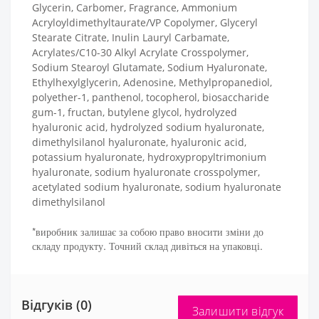
Glycerin, Carbomer, Fragrance, Ammonium
Acryloyldimethyltaurate/VP Copolymer, Glyceryl
Stearate Citrate, Inulin Lauryl Carbamate,
Acrylates/C10-30 Alkyl Acrylate Crosspolymer,
Sodium Stearoyl Glutamate, Sodium Hyaluronate,
Ethylhexylglycerin, Adenosine, Methylpropanediol,
polyether-1, panthenol, tocopherol, biosaccharide
gum-1, fructan, butylene glycol, hydrolyzed
hyaluronic acid, hydrolyzed sodium hyaluronate,
dimethylsilanol hyaluronate, hyaluronic acid,
potassium hyaluronate, hydroxypropyltrimonium
hyaluronate, sodium hyaluronate crosspolymer,
acetylated sodium hyaluronate, sodium hyaluronate
dimethylsilanol
*виробник залишає за собою право вносити зміни до
складу продукту. Точний склад дивіться на упаковці.
Відгуків (0)
Залишити відгук