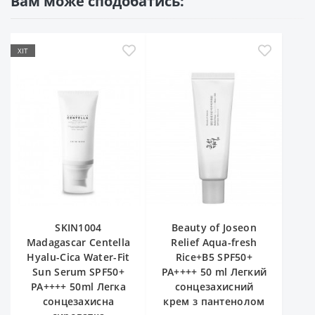
Вам може сподобатись:
ХІТ
SKIN1004
Beauty of Joseon
Madagascar Centella
Relief Aqua-fresh
Hyalu-Cica Water-Fit
Rice+B5 SPF50+
Sun Serum SPF50+
PA++++ 50 ml Легкий
PA++++ 50ml Легка
сонцезахисний
сонцезахисна
крем з пантенолом