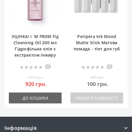
УЦІНКА! I`M FROM Fig
Peripera Ink Mood
Cleansing Oil 200 мл
Matte Stick Матова
Гідрофільна олія з
помада - тінт для губ
екстрактом інжиру
0
0
1 315 грн.
505 грн.
920 грн.
100 грн.
ДО КОШИКА
НЕМАЄ В НАЯВНОСТІ
Інформація