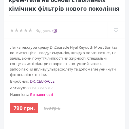
хімічних фільтрів нового покоління
Відгуки:
(0)
Легка текстура крему Dr.Ceuracle Hyal Reyouth Moist Sun (за
консистенцією нагадує емульсію, швидко поглинається, не
залишаючи почуття липкості чи жирності. Спеціальні
сонцезахисні фільтри створюють потужний захист,
запобігаючи впливу ультрафіолету та допомагає уникнути
фотостаріння шкіри.
Виробник:
DR. CEURACLE
Артикул:
8806133615317
Наявність:
Є в наявності
790 грн.
990 грн.