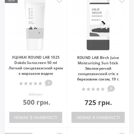
-40%
УЦІНКА! ROUND LAB 1025
ROUND LAB Birch Juice
Dokdo Sunscreen 50 ml
Moisturizing Sun Stick
Легкий сонцезахисний крем
Зволожуючий
з морською водою
сонцезахисний стік з
березовим соком, 19 г.
0
0
830 грн.
500 грн.
725 грн.
НЕМАЄ В НАЯВНОСТІ
НЕМАЄ В НАЯВНОСТІ