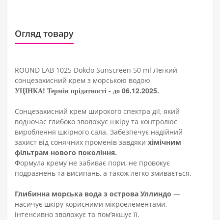
Огляд товару
ROUND LAB 1025 Dokdo Sunscreen 50 ml Легкий
сонцезахисний крем з морською водою
УЦІНКА! Термін прідатності - до 06.12.2025.
Сонцезахисний крем широкого спектра дії, який
водночас глибоко зволожує шкіру та контролює
вироблення шкірного сала. Забезпечує надійний
захист від сонячних променів завдяки
хімічним
фільтрам нового покоління.
Формула крему не забиває пори, не провокує
подразнень та висипань, а також легко змивається.
Глибинна морська вода з острова Уллиндо
—
насичує шкіру корисними мікроелементами,
інтенсивно зволожує та пом’якшує її.