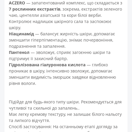
ACZERO
— запатентований комплекс, що складається з
7 рослинних екстрактів
, зокрема, екстрактів зеленого
чаю, центелли азіатської та кори білої верби.
Контролює надлишок шкірного сала та заспокоює
шкіру.
Ніацинамід
— балансує жирність шкіри, допомагає
зменшити гіперпігментацію, знімає почервоніння,
подразнення та запалення.
Пантенол
— зволожує, сприяє загоєнню шкіри та
підтримує її захисний бар’єр.
Гідролізована гіалуронова кислота
— глибоко
проникає в шкіру, інтенсивно зволожує, допомагає
зменшити видимість зморшок завдяки відновленню
рівня вологи.
Підійде для будь-якого типу шкіри. Рекомендується для
чутливої та схильної до запалень..
Має легку кремову текстуру, не залишає білого нальоту
та липкого відчуття.
Спосіб застосування:
На останньому етапі догляду за