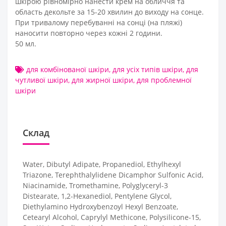
шкірою рівномірно нанести крем на обличчя та
область декольте за 15-20 хвилин до виходу на сонце.
При тривалому перебуванні на сонці (на пляжі)
наносити повторно через кожні 2 години.
50 мл.
для комбінованої шкіри
,
для усіх типів шкіри
,
для
чутливої шкіри
,
для жирної шкіри
,
для проблемної
шкіри
Склад
Water, Dibutyl Adipate, Propanediol, Ethylhexyl
Triazone, Terephthalylidene Dicamphor Sulfonic Acid,
Niacinamide, Tromethamine, Polyglyceryl-3
Distearate, 1,2-Hexanediol, Pentylene Glycol,
Diethylamino Hydroxybenzoyl Hexyl Benzoate,
Cetearyl Alcohol, Caprylyl Methicone, Polysilicone-15,