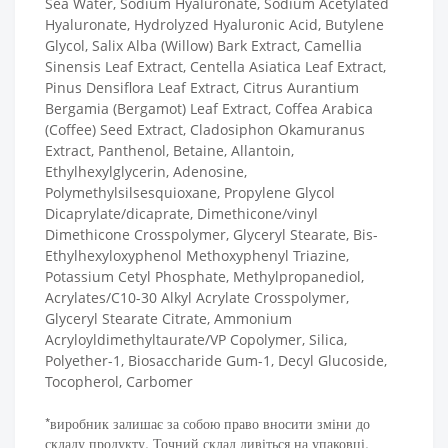
Sea Water, Sodium Hyaluronate, Sodium Acetylated
Hyaluronate, Hydrolyzed Hyaluronic Acid, Butylene
Glycol, Salix Alba (Willow) Bark Extract, Camellia
Sinensis Leaf Extract, Centella Asiatica Leaf Extract,
Pinus Densiflora Leaf Extract, Citrus Aurantium
Bergamia (Bergamot) Leaf Extract, Coffea Arabica
(Coffee) Seed Extract, Cladosiphon Okamuranus
Extract, Panthenol, Betaine, Allantoin,
Ethylhexylglycerin, Adenosine,
Polymethylsilsesquioxane, Propylene Glycol
Dicaprylate/dicaprate, Dimethicone/vinyl
Dimethicone Crosspolymer, Glyceryl Stearate, Bis-
Ethylhexyloxyphenol Methoxyphenyl Triazine,
Potassium Cetyl Phosphate, Methylpropanediol,
Acrylates/C10-30 Alkyl Acrylate Crosspolymer,
Glyceryl Stearate Citrate, Ammonium
Acryloyldimethyltaurate/VP Copolymer, Silica,
Polyether-1, Biosaccharide Gum-1, Decyl Glucoside,
Tocopherol, Carbomer
*виробник залишає за собою право вносити зміни до
складу продукту. Точний склад дивіться на упаковці.