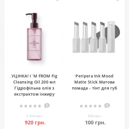
УЦІНКА! I`M FROM Fig
Peripera Ink Mood
Cleansing Oil 200 мл
Matte Stick Матова
Гідрофільна олія з
помада - тінт для губ
екстрактом інжиру
0
0
1 315 грн.
505 грн.
920 грн.
100 грн.