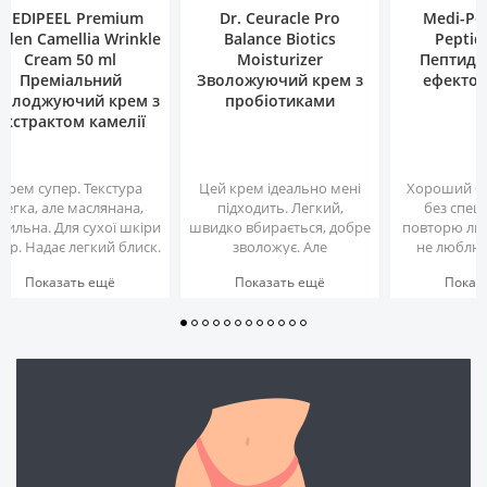
MEDIPEEL Premium
Dr. Ceuracle Pro
Medi-Pee
lden Camellia Wrinkle
Balance Biotics
Peptid
Cream 50 ml
Moisturizer
Пептидн
Преміальний
Зволожуючий крем з
ефектом
олоджуючий крем з
пробіотиками
екстрактом камелії
Крем супер. Текстура
Цей крем ідеально мені
Хороший ба
легка, але маслянана,
підходить. Легкий,
без спеце
вильна. Для сухої шкіри
швидко вбирається, добре
повторю лише
пер. Надає легкий блиск.
зволожує. Але
не люблю 
Приємний запах.
найважливіше, що він не
Дякую за оп
Показать ещё
Показать ещё
Показ
Використала одну
викликає в мене
Таке відчу
баночку, хочу ще
подразнень, бо я маю
писав «вусат
замовити...
дуже-дуже чутливу,
схильну до почервонінь
шкіру. Має легкий аромат,
який майже відразу після
нанесення зникає. ..