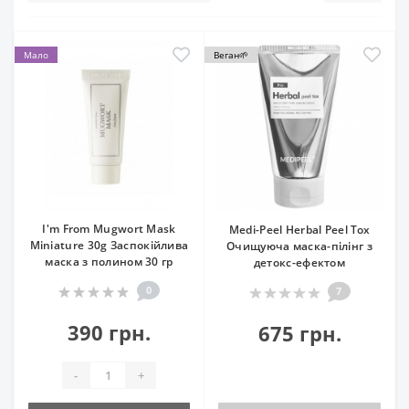
Мало
Веган🌱
I'm From Mugwort Mask
Medi-Peel Herbal Peel Tox
Miniature 30g Заспокійлива
Очищуюча маска-пілінг з
маска з полином 30 гр
детокс-ефектом
0
7
390 грн.
675 грн.
-
+