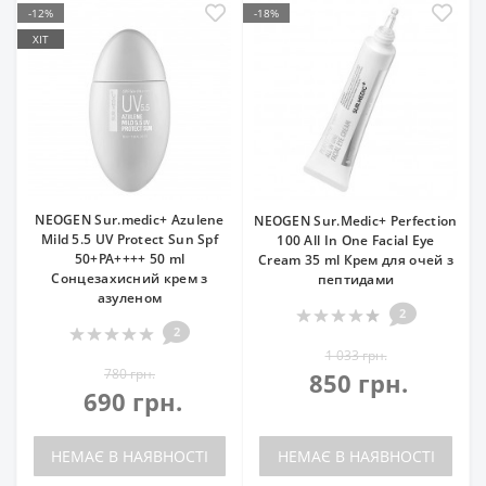
-12%
-18%
ХІТ
NEOGEN Sur.medic+ Azulene
NEOGEN Sur.Medic+ Perfection
Mild 5.5 UV Protect Sun Spf
100 All In One Facial Eye
50+PA++++ 50 ml
Cream 35 ml Крем для очей з
Сонцезахисний крем з
пептидами
азуленом
2
2
1 033 грн.
780 грн.
850 грн.
690 грн.
НЕМАЄ В НАЯВНОСТІ
НЕМАЄ В НАЯВНОСТІ