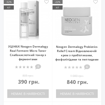
-52%
-22%
ХІТ
ХІТ
УЦІНКА! Neogen Dermalogy
Neogen Dermalogy Probiotics
Real Ferment Micro Toner
Relief Cream Відновлюючій
Слабокислотний тонер з
крем з пробіотиками,
ферментами
фосфоліпідами та пептидами
0
6
805 грн.
1 080 грн.
390 грн.
840 грн.
НЕМАЄ В НАЯВНОСТІ
НЕМАЄ В НАЯВНОСТІ