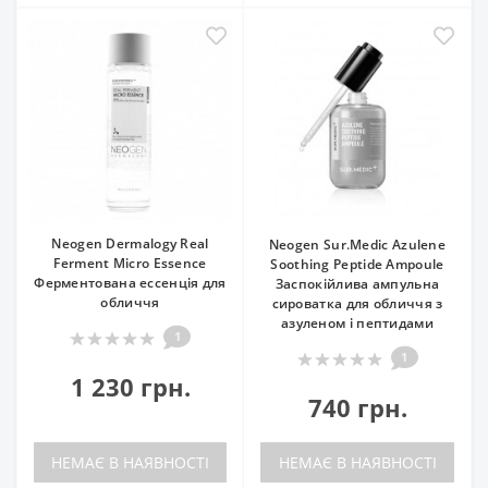
Neogen Dermalogy Real
Neogen Sur.Medic Azulene
Ferment Micro Essence
Soothing Peptide Ampoule
Ферментована ессенція для
Заспокійлива ампульна
обличчя
сироватка для обличчя з
азуленом і пептидами
1
1
1 230 грн.
740 грн.
НЕМАЄ В НАЯВНОСТІ
НЕМАЄ В НАЯВНОСТІ