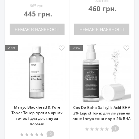
520 грн.
665 грн.
460 грн.
445 грн.
НЕМАЄ В НАЯВНОСТІ
НЕМАЄ В НАЯВНОСТІ
-13%
-37%
Manyo Blackhead & Pore
Cos De Baha Salicylic Acid BHA
Toner Тонер проти чорних
2% Liquid Тонік для лікування
точок і для догляду за
акне і звуження пор з 2% ВНА
порами
1
0