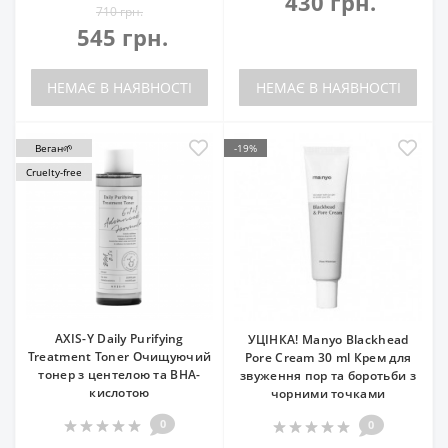
430 грн.
710 грн.
545 грн.
НЕМАЄ В НАЯВНОСТІ
НЕМАЄ В НАЯВНОСТІ
Веган🌱
-19%
Cruelty-free
AXIS-Y Daily Purifying
УЦІНКА! Manyo Blackhead
Treatment Toner Очищуючий
Pore Cream 30 ml Крем для
тонер з центелою та ВНА-
звуження пор та боротьби з
кислотою
чорними точками
0
0