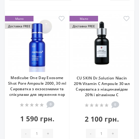
Мало
Мало
Доставка FREE
Доставка FREE
Medicube One Day Exosome
CU SKIN Dr.Solution Niacin
Shot Pore Ampoule 2000, 30 ml
20% Vitamin C Ampoule 30 мл
Сироватка з екзосомами та
Сироватка з ніацинамідом
спікулами для звуження пор
20% і вітаміном С
0
0
1 590 грн.
2 100 грн.
-
+
-
+