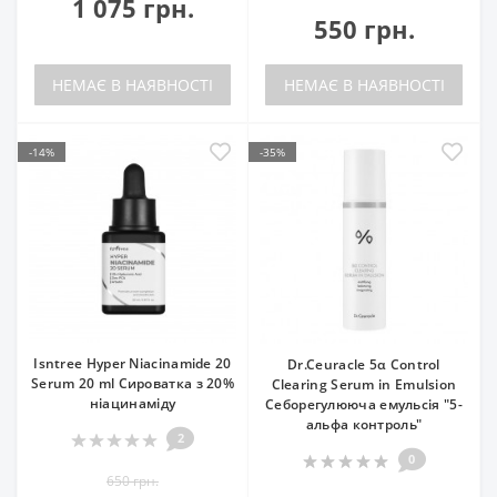
1 075 грн.
550 грн.
НЕМАЄ В НАЯВНОСТІ
НЕМАЄ В НАЯВНОСТІ
-14%
-35%
Isntree Hyper Niacinamide 20
Dr.Ceuracle 5α Control
Serum 20 ml Сироватка з 20%
Clearing Serum in Emulsion
ніацинаміду
Себорегулююча емульсія "5-
альфа контроль"
2
0
650 грн.