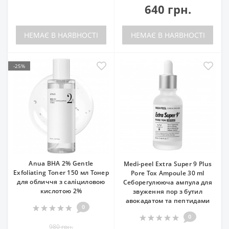
640 грн.
НЕМАЄ В НАЯВНОСТІ
НЕМАЄ В НАЯВНОСТІ
-25%
Anua BHA 2% Gentle
Medi-peel Extra Super 9 Plus
Exfoliating Toner 150 мл Тонер
Pore Tox Ampoule 30 ml
для обличчя з саліциловою
Себорегулююча ампула для
кислотою 2%
звуження пор з бутил
авокадатом та пептидами
0
0
980 грн.