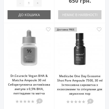
650 грн.
-
+
ДО КОШИКА
НЕМАЄ В НАЯВНОСТІ
Доставка FREE
Dr.Ceuracle Vegan BHA &
Medicube One Day Exosome
Matcha Ampoule 30 ml
Shot Pore Ampoule 7500, 30 ml
Себорегулююча антивікова
Інтенсивна сироватка з
ампула з 0,5% BHA,
екзосомами та спікулами для
пептидами та матча
звуження пор
0
0