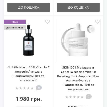
ДО КОШИКА
ДО КОШИКА
Мало
Доставка FREE
CUSKIN Niacin 10% Vitamin C
SKIN1004 Madagascar
Ampoule Ампула з
Centella Niacinamide 10
ніацинамідом 10% та
Boosting Shot Ampoule 30 ml
вітаміном С
Ампула-бустер з
ніацинамідом 10% та
0
мікроголками
0
1 980 грн.