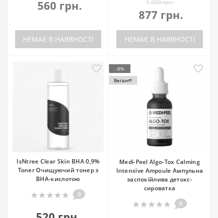
560 грн.
1 350 грн.
877 грн.
НЕМАЄ В НАЯВНОСТІ
НЕМАЄ В НАЯВНОСТІ
-8%
Веган🌱
IsNtree Clear Skin BHA 0,9%
Medi-Peel Algo-Tox Calming
Toner Очищуючий тонер з
Intensive Ampoule Ампульна
BHA-кислотою
заспокійлива детокс-
сироватка
0
0
520 грн.