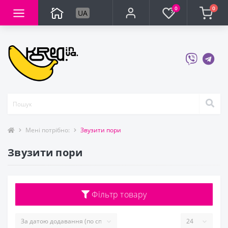
0
0
UA
Мені потрібно:
Звузити пори
Звузити пори
Фільтр товару