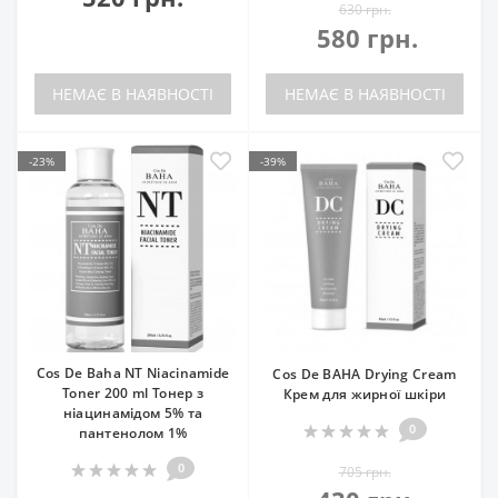
630 грн.
580 грн.
НЕМАЄ В НАЯВНОСТІ
НЕМАЄ В НАЯВНОСТІ
-23%
-39%
Cos De Baha NT Niacinamide
Cos De BAHA Drying Cream
Toner 200 ml Тонер з
Крем для жирної шкіри
ніацинамідом 5% та
0
пантенолом 1%
0
705 грн.