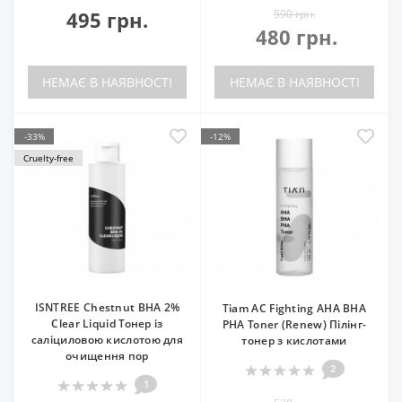
495 грн.
590 грн.
480 грн.
НЕМАЄ В НАЯВНОСТІ
НЕМАЄ В НАЯВНОСТІ
-33%
-12%
Cruelty-free
ISNTREE Chestnut BHA 2%
Tiam AC Fighting AHA BHA
Clear Liquid Тонер із
PHA Toner (Renew) Пілінг-
саліциловою кислотою для
тонер з кислотами
очищення пор
2
1