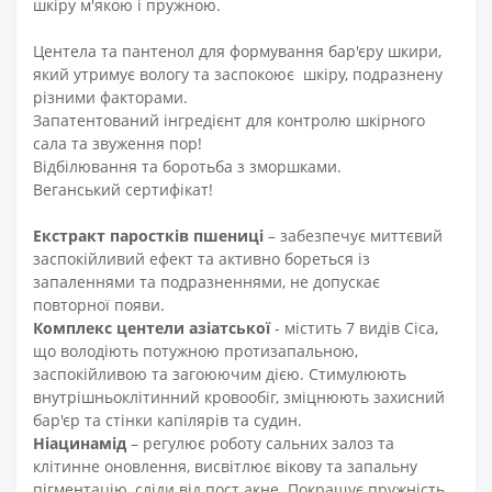
шкіру м'якою і пружною.
Центела та пантенол для формування бар'єру шкири,
який утримує вологу та заспокоює шкіру, подразнену
різними факторами.
Запатентований інгредієнт для контролю шкірного
сала та звуження пор!
Відбілювання та боротьба з зморшками.
Веганський сертифікат!
Екстракт паростків пшениці
– забезпечує миттєвий
заспокійливий ефект та активно бореться із
запаленнями та подразненнями, не допускає
повторної появи.
Комплекс центели азіатської
- містить 7 видів Cica,
що володіють потужною протизапальною,
заспокійливою та загоюючим дією. Стимулюють
внутрішньоклітинний кровообіг, зміцнюють захисний
бар'єр та стінки капілярів та судин.
Ніацинамід
– регулює роботу сальних залоз та
клітинне оновлення, висвітлює вікову та запальну
пігментацію, сліди від пост акне. Покращує пружність