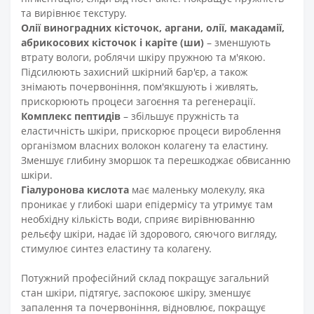
та вирівнює текстуру.
Олії виноградних кісточок, аргани, олії, макадамії,
абрикосових кісточок і каріте (ши)
– зменшують
втрату вологи, роблячи шкіру пружною та м'якою.
Підсилюють захисний шкірний бар'єр, а також
знімають почервоніння, пом'якшують і живлять,
прискорюють процеси загоєння та регенерації.
Комплекс пептидів
– збільшує пружність та
еластичність шкіри, прискорює процеси вироблення
організмом власних волокон колагену та еластину.
Зменшує глибину зморшок та перешкоджає обвисанню
шкіри.
Гіалуронова кислота
має маленьку молекулу, яка
проникає у глибокі шари епідермісу та утримує там
необхідну кількість води, сприяє вирівнюванню
рельєфу шкіри, надає їй здорового, сяючого вигляду,
стимулює синтез еластину та колагену.
Потужний професійний склад покращує загальний
стан шкіри, підтягує, заспокоює шкіру, зменшує
запалення та почервоніння, відновлює, покращує