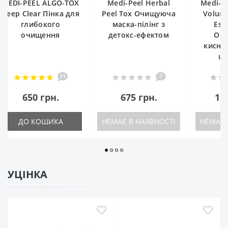
Medi-Peel Herbal
Medi-peel Peptide 9
MEDI-PE
Peel Tox Очищуюча
Volume White Cica
Calmin
маска-пілінг з
Essence PRO
Crea
детокс-ефектом
Освітлююча
Заспо
киснева есенція з
захис
центелою
7
0
675 грн.
1 050 грн.
64
НЕМАЄ В НАЯВНОСТІ
НЕМАЄ В НАЯВНОСТІ
НЕМАЄ В
УЦІНКА