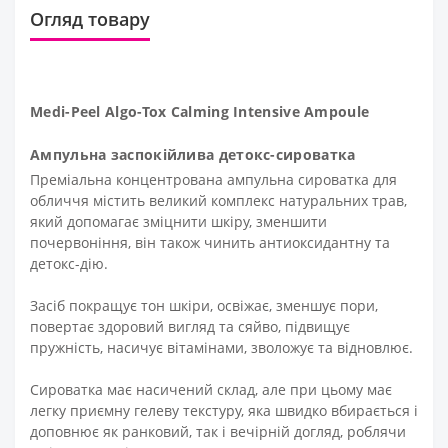
Огляд товару
Medi-Peel Algo-Tox Calming Intensive Ampoule
Ампульна заспокійлива детокс-сироватка
Преміальна концентрована ампульна сироватка для
обличчя містить великий комплекс натуральних трав,
який допомагає зміцнити шкіру, зменшити
почервоніння, він також чинить антиоксидантну та
детокс-дію.
Засіб покращує тон шкіри, освіжає, зменшує пори,
повертає здоровий вигляд та сяйво, підвищує
пружність, насичує вітамінами, зволожує та відновлює.
Сироватка має насичений склад, але при цьому має
легку приємну гелеву текстуру, яка швидко вбирається і
доповнює як ранковий, так і вечірній догляд, роблячи