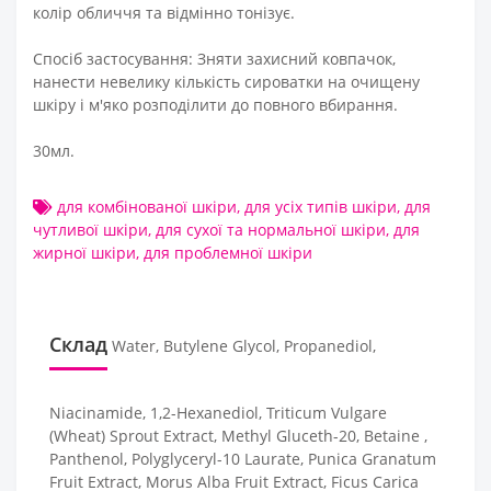
колір обличчя та відмінно тонізує.
Спосіб застосування: Зняти захисний ковпачок,
нанести невелику кількість сироватки на очищену
шкіру і м'яко розподілити до повного вбирання.
30мл.
для комбінованої шкіри
,
для усіх типів шкіри
,
для
чутливої шкіри
,
для сухої та нормальної шкіри
,
для
жирної шкіри
,
для проблемної шкіри
Склад
Water, Butylene Glycol, Propanediol,
Niacinamide, 1,2-Hexanediol, Triticum Vulgare
(Wheat) Sprout Extract, Methyl Gluceth-20, Betaine ,
Panthenol, Polyglyceryl-10 Laurate, Punica Granatum
Fruit Extract, Morus Alba Fruit Extract, Ficus Carica