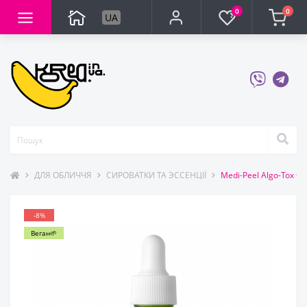
0
0
UA
ДЛЯ ОБЛИЧЧЯ
СИРОВАТКИ ТА ЭССЕНЦІЇ
Medi-Peel Algo-Tox C
-8%
Веган🌱