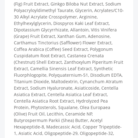
(Fig) Fruit Extract, Ginkgo Biloba Nut Extract, Sodium
Polyacryloyldimethyl Taurate, Glycerin, Acrylates/C10-
30 Alkyl Acrylate Crosspolymer, Arginine,
Ethylhexylglycerin, Diospyros Kaki Leaf Extract,
Dipotassium Glycyrrhizate, Allantoin, Vitis Vinifera
(Grape) Fruit Extract, Xanthan Gum, Adenosine,
Carthamus Tinctorius (Safflower) Flower Extract,
Coffea Arabica (Coffee) Seed Extract, Polygonum
Cuspidatum Root Extract, Castanea Crenata
(Chestnut) Shell Extract, Zanthoxylum Piperitum Fruit
Extract, Camellia Sinensis Leaf Extract, Synthetic
Fluorphlogopite, Polyquaternium-51, Disodium EDTA,
Titanium Dioxide, Maltodextrin, Cynanchum Atratum
Extract, Sodium Hyaluronate, Asiaticoside, Centella
Asiatica Extract, Centella Asiatica Leaf Extract,
Centella Asiatica Root Extract, Hydrolyzed Pea
Protein, Phytosterols, Squalane, Olea Europaea
(Olive) Fruit Oil, Lecithin, Ceramide NP,
Butyrospermum Parkii (Shea) Butter, Acetyl
Hexapeptide-8, Madecassic Acid, Copper Tripeptide-
1, Asiatic Acid, Oligopeptide-29, Oligopeptide-32,