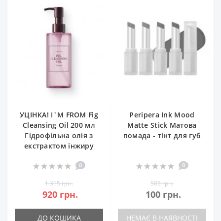
УЦІНКА! I`M FROM Fig
Peripera Ink Mood
Cleansing Oil 200 мл
Matte Stick Матова
Гідрофільна олія з
помада - тінт для губ
екстрактом інжиру
0
0
1 315 грн.
505 грн.
920 грн.
100 грн.
ДО КОШИКА
НЕМАЄ В НАЯВНОСТІ