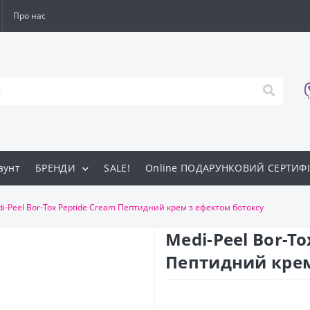
Про нас
аунт
БРЕНДИ
SALE!
Online ПОДАРУНКОВИЙ СЕРТИФІ
ти
i-Peel Bor-Tox Peptide Cream Пептидний крем з ефектом ботоксу
Medi-Peel Bor-To
Пептидний крем