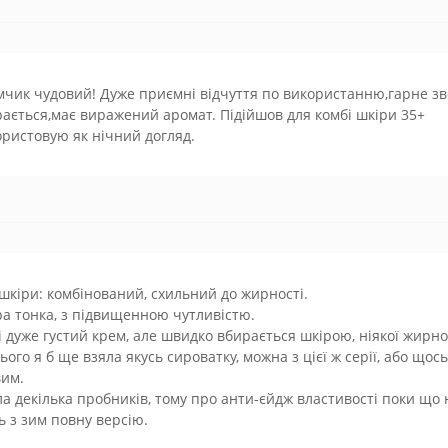
чик чудовий! Дуже приємні відчуття по використанню,гарне з
ається,має виражений аромат. Підійшов для комбі шкіри 35+
ристовую як нічний догляд.
шкіри: комбінований, схильний до жирності.
а тонка, з підвищенною чутливістю.
і дуже густий крем, але швидко вбирається шкірою, ніякої жирно
ього я б ще взяла якусь сироватку, можна з цієї ж серії, або щось
вим.
а декілька пробників, тому про анти-єйдж властивості поки що н
ь з зим повну версію.