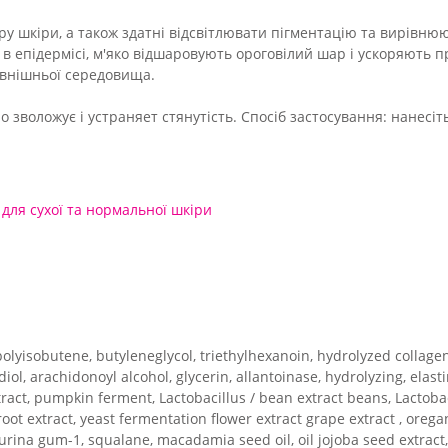
 шкіри, а також здатні відсвітлювати пігментацію та вирівню
в епідермісі, м'яко відшаровують ороговілий шар і ускоряють 
овнішньої середовища.
зволожує і устраняет стянутість. Спосіб застосування: нанесіть
,
для сухої та нормальної шкіри
lyisobutene, butyleneglycol, triethylhexanoin, hydrolyzed collagen, 
iol, arachidonoyl alcohol, glycerin, allantoinase, hydrolyzing, elastin
extract, pumpkin ferment, Lactobacillus / bean extract beans, Lactob
oot extract, yeast fermentation flower extract grape extract , oregan
urina gum-1, squalane, macadamia seed oil, oil jojoba seed extract