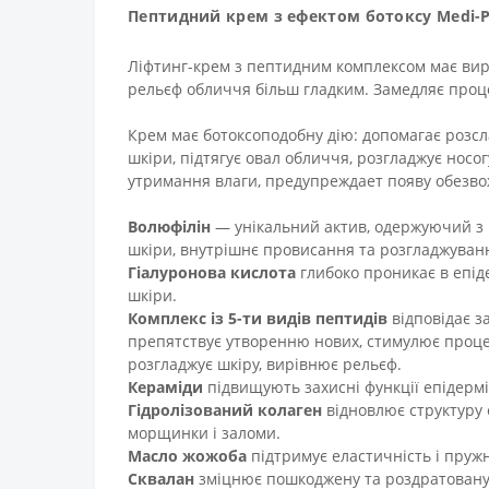
Пептидний крем з ефектом ботоксу Medi-Pe
Ліфтинг-крем з пептидним комплексом має вир
рельєф обличчя більш гладким. Замедляє проце
Крем має ботоксоподобну дію: допомагає розсл
шкіри, підтягує овал обличчя, розгладжує носог
утримання влаги, предупреждает появу обезвож
Волюфілін
— унікальний актив, одержуючий з 
шкіри, внутрішнє провисання та розгладжува
Гіалуронова кислота
глибоко проникає в епіде
шкіри.
Комплекс із 5-ти видів пептидів
відповідає з
препятствує утворенню нових, стимулює процес
розгладжує шкіру, вирівнює рельєф.
Кераміди
підвищують захисні функції епідерм
Гідролізований колаген
відновлює структуру 
морщинки і заломи.
Масло жожоба
підтримує еластичність і пружн
Сквалан
зміцнює пошкоджену та роздратовану ш