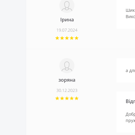
Шика
Вико
Ірина
19.07.2024
а дл
зоряна
30.12.2023
Від
Добр
пруж