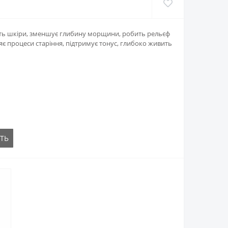
ість шкіри, зменшує глибину морщини, робить рельєф
є процеси старіння, підтримує тонус, глибоко живить
ТЬ