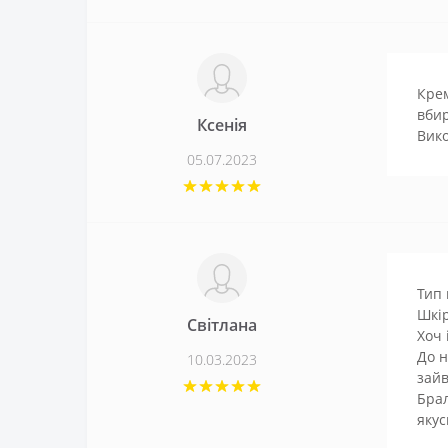
Крем
вбир
Ксенія
Вико
05.07.2023
Тип 
Шкір
Світлана
Хоч 
До н
10.03.2023
зай
Брал
якус