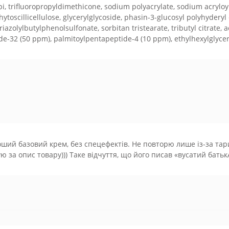
, trifluoropropyldimethicone, sodium polyacrylate, sodium acryloy
phytoscillicellulose, glycerylglycoside, phasin-3-glucosyl polyhydery
iazolylbutylphenolsulfonate, sorbitan tristearate, tributyl citrate,
ide-32 (50 ppm), palmitoylpentapeptide-4 (10 ppm), ethylhexylglyce
ший базовий крем, без спецефектів. Не повторю лише із-за тар
ю за опис товару))) Таке відчуття, що його писав «вусатий батькА