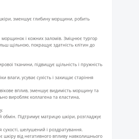
 шкіри, зменшує глибину морщини, робить
і морщинок і кожних заломів. Зміцнює тургор
 більш щільною, покращує здатність клітин до
ової тканини, підвищує щільність і пружність
и влаги, усуває сухість і захищає старіння
тивікове вплив, зменшує видимість морщину та
ьно виробляє коллагена та еластина,
у.
ий обмін. Підтримує матрицю шкіри, розгладжує
я сухості, шелушений і роздратування.
ає шкіру від негативного впливу навколишнього