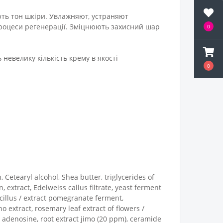
ють тон шкіри. Увлажняют, устраняют
процеси регенерації. Зміцнюють захисний шар
0
 невелику кількість крему в якості
0
Cetearyl alcohol, Shea butter, triglycerides of
, extract, Edelweiss callus filtrate, yeast ferment
acillus / extract pomegranate ferment,
o extract, rosemary leaf extract of flowers /
, adenosine, root extract jimo (20 ppm), ceramide