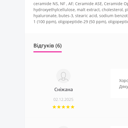
ceramide NS, NF , AF; Ceramide ASE, Ceramide Opi
hydroxyethylcellulose, malt extract, cholesterol, 
hyaluronate, butes-3, stearic acid, sodium benzotr
1 (100 ppm), oligopeptide-29 (50 ppm), oligopept
Відгуків (6)
Хоро
Дяку
Сніжана
02.12.2025