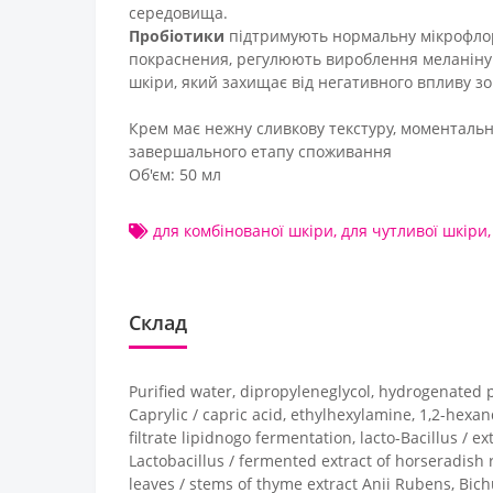
середовища.
Пробіотики
підтримують нормальну мікрофлору
покраснения, регулюють вироблення меланіну 
шкіри, який захищає від негативного впливу з
Крем має нежну сливкову текстуру, моментально 
завершального етапу споживання
Об'єм: 50 мл
для комбінованої шкіри
,
для чутливої шкіри
Склад
Purified water, dipropyleneglycol, hydrogenated po
Caprylic / capric acid, ethylhexylamine, 1,2-hexand
filtrate lipidnogo fermentation, lacto-Bacillus / 
Lactobacillus / fermented extract of horseradish r
leaves / stems of thyme extract Anii Rubens, Bich