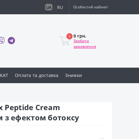
UA
|
RU
Особистий кабінет
0 грн.
0
Зробити
замовлення
КАТ
Оплата та доставка
Знижки
x Peptide Cream
 з ефектом ботоксу