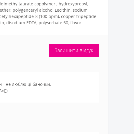
ldimethyltaurate copolymer , hydroxypropyl,
l ether, polygenceryl alcohol Lecithin, sodium
 acetylhexapeptide-8 (100 ppm), copper tripeptide-
rin, disodium EDTA, polysorbate 60, flavor
Залишити відгук
и - не люблю ці баночки.
»)))