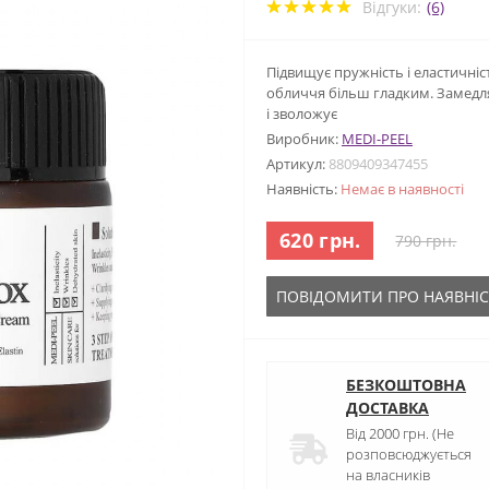
Відгуки:
(6)
Підвищує пружність і еластичн
обличчя більш гладким. Замедля
і зволожує
Виробник:
MEDI-PEEL
Артикул:
8809409347455
Наявність:
Немає в наявності
620 грн.
790 грн.
ПОВІДОМИТИ ПРО НАЯВНІС
БЕЗКОШТОВНА
ДОСТАВКА
Від 2000 грн. (Не
розповсюджується
на власників