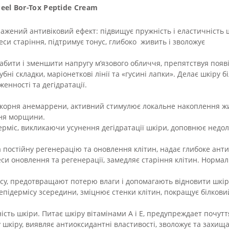
el Bor-Tox Peptide Cream
ажений антивіковий ефект: підвищує пружність і еластичність
си старіння, підтримує тонус, глибоко живить і зволожує
абити і зменшити напругу м’язового обличчя, препятствуя появ
убні складки, маріонеткові лінії та «гусині лапки». Делає шкіру
енності та дегідратації.
корня анемаррени, активний стимулює локальне накоплення жир
ння морщини.
рміс, викликаючи усунення дегідратації шкіри, доповнює недолік
а постійну регенерацію та оновлення клітин, надає глибоке ан
и оновлення та регенерації, замедляє старіння клітин. Нормал
ісу, предотвращают потерю влаги і допомагають відновити шкір
епідермісу зсередини, зміцнює стенки клітин, покращує білков
ість шкіри. Питає шкіру вітамінами А і Е, предупреждает почутт
кіру, виявляє антиоксидантні властивості, зволожує та захищ