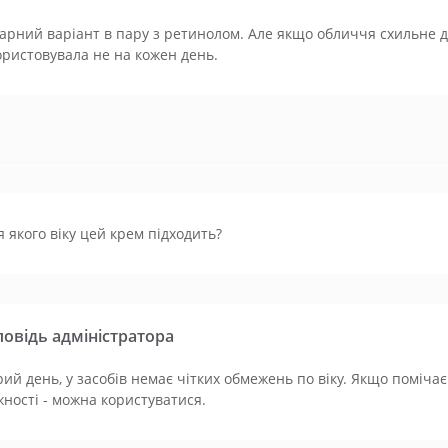
рний варіант в пару з ретинолом. Але якщо обличчя схильне д
ристовувала не на кожен день.
я якого віку цей крем підходить?
повідь адміністратора
ий день, у засобів немає чітких обмежень по віку. Якщо поміча
ності - можна користуватися.