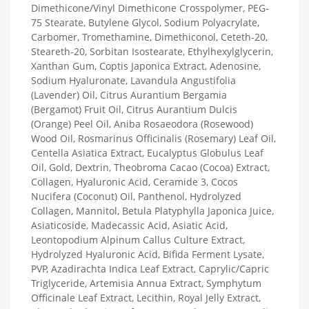
Dimethicone/Vinyl Dimethicone Crosspolymer, PEG-
75 Stearate, Butylene Glycol, Sodium Polyacrylate,
Carbomer, Tromethamine, Dimethiconol, Ceteth-20,
Steareth-20, Sorbitan Isostearate, Ethylhexylglycerin,
Xanthan Gum, Coptis Japonica Extract, Adenosine,
Sodium Hyaluronate, Lavandula Angustifolia
(Lavender) Oil, Citrus Aurantium Bergamia
(Bergamot) Fruit Oil, Citrus Aurantium Dulcis
(Orange) Peel Oil, Aniba Rosaeodora (Rosewood)
Wood Oil, Rosmarinus Officinalis (Rosemary) Leaf Oil,
Centella Asiatica Extract, Eucalyptus Globulus Leaf
Oil, Gold, Dextrin, Theobroma Cacao (Cocoa) Extract,
Collagen, Hyaluronic Acid, Ceramide 3, Cocos
Nucifera (Coconut) Oil, Panthenol, Hydrolyzed
Collagen, Mannitol, Betula Platyphylla Japonica Juice,
Asiaticoside, Madecassic Acid, Asiatic Acid,
Leontopodium Alpinum Callus Culture Extract,
Hydrolyzed Hyaluronic Acid, Bifida Ferment Lysate,
PVP, Azadirachta Indica Leaf Extract, Caprylic/Capric
Triglyceride, Artemisia Annua Extract, Symphytum
Officinale Leaf Extract, Lecithin, Royal Jelly Extract,