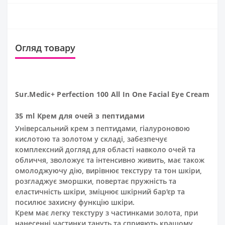
Огляд товару
Sur.Medic+ Perfection 100 All In One Facial Eye Cream
35 ml Крем для очей з пептидами
Універсальний крем з пептидами, гіалуроновою
кислотою та золотом у складі, забезпечує
комплексний догляд для області навколо очей та
обличчя, зволожує та інтенсивно живить, має також
омолоджуючу дію, вирівнює текстуру та тон шкіри,
розгладжує зморшки, повертає пружність та
еластичність шкіри, зміцнює шкірний бар'єр та
посилює захисну функцію шкіри.
Крем має легку текстуру з частинками золота, при
нанесенні частинки тануть та сприяють кращому