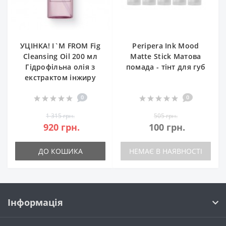
УЦІНКА! I`M FROM Fig
Peripera Ink Mood
Cleansing Oil 200 мл
Matte Stick Матова
Гідрофільна олія з
помада - тінт для губ
екстрактом інжиру
0
0
1 315 грн.
505 грн.
920 грн.
100 грн.
ДО КОШИКА
НЕМАЄ В НАЯВНОСТІ
Інформація