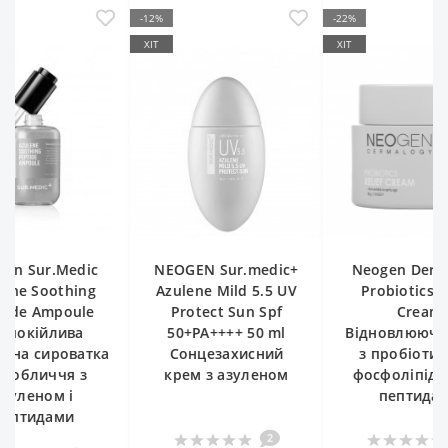
-22%
ХІТ
EOGEN Sur.medic+
Neogen Dermalogy
Neogen 
Azulene Mild 5.5 UV
Probiotics Relief
Azulene
Protect Sun Spf
Cream
Peptide
50+PA++++ 50 ml
Відновлюючій крем
Заспо
Сонцезахисний
з пробіотиками,
ампульна
крем з азуленом
фосфоліпідами та
для об
пептидами
азул
пепт
2
6