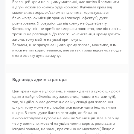
Брала цей крем не в цьому магазині, але хотіла б залишити
відгук- можливо комусь буде корисно. Купувала крем від
маленьких зморшок/заломів під очима, користувалася
близько трьох місяців зранку і ввечері- ефекту 0, дуже
розчарована. Я розумію, що від крему не буде ефекту
Фотошопу і він не прибере зморшки повністю, але він навіть
трохи їх не розгладив. До того ж , консистенція крему досить
жирна, тому майте на увазі при покупці
Загалом, я не зрозуміла цього крему взагалі, можливо, я їм
якось не так користувалася, але за такі гроші відсутність будь
якого ефекту дуже засмучує
Відповідь адміністратора
Цей крем - один з улюбленців наших дівчат з сухою шкірою (і
один з найулюбленіших у засновниці нашого магазину))),
так, він дійсно має достатньо олій у складі для живлення
шкіри, тому може не сподобатись власницям інших типив
шкіри. В кремі дуже багато пептидів, які бажано
використовувати курсом не менше 5-6 місяців. Але в першу
чергу вони спрямовані на ущільнення дерми, розгладити
існуючі заломи, на жаль, практично не можливо(( Якщо є