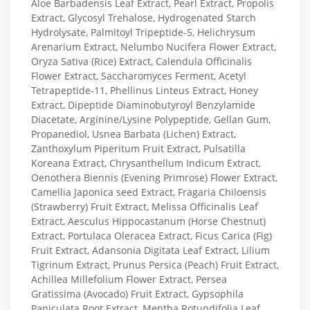
Aloe Barbadensis Leaf Extract, Pearl Extract, Propolis
Extract, Glycosyl Trehalose, Hydrogenated Starch
Hydrolysate, Palmitoyl Tripeptide-5, Helichrysum
Arenarium Extract, Nelumbo Nucifera Flower Extract,
Oryza Sativa (Rice) Extract, Calendula Officinalis
Flower Extract, Saccharomyces Ferment, Acetyl
Tetrapeptide-11, Phellinus Linteus Extract, Honey
Extract, Dipeptide Diaminobutyroyl Benzylamide
Diacetate, Arginine/Lysine Polypeptide, Gellan Gum,
Propanediol, Usnea Barbata (Lichen) Extract,
Zanthoxylum Piperitum Fruit Extract, Pulsatilla
Koreana Extract, Chrysanthellum Indicum Extract,
Oenothera Biennis (Evening Primrose) Flower Extract,
Camellia Japonica seed Extract, Fragaria Chiloensis
(Strawberry) Fruit Extract, Melissa Officinalis Leaf
Extract, Aesculus Hippocastanum (Horse Chestnut)
Extract, Portulaca Oleracea Extract, Ficus Carica (Fig)
Fruit Extract, Adansonia Digitata Leaf Extract, Lilium
Tigrinum Extract, Prunus Persica (Peach) Fruit Extract,
Achillea Millefolium Flower Extract, Persea
Gratissima (Avocado) Fruit Extract, Gypsophila
Paniculata Root Extract, Mentha Rotundifolia Leaf