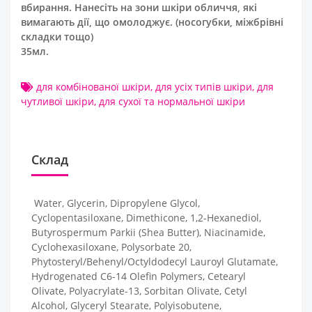
вбирання. Нанесіть на зони шкіри обличчя, які
вимагають дії, що омолоджує. (носогубки, міжбрівні
складки тощо)
35мл.
для комбінованої шкіри
,
для усіх типів шкіри
,
для
чутливої шкіри
,
для сухої та нормальної шкіри
Склад
Water, Glycerin, Dipropylene Glycol,
Cyclopentasiloxane, Dimethicone, 1,2-Hexanediol,
Butyrospermum Parkii (Shea Butter), Niacinamide,
Cyclohexasiloxane, Polysorbate 20,
Phytosteryl/Behenyl/Octyldodecyl Lauroyl Glutamate,
Hydrogenated C6-14 Olefin Polymers, Cetearyl
Olivate, Polyacrylate-13, Sorbitan Olivate, Cetyl
Alcohol, Glyceryl Stearate, Polyisobutene,