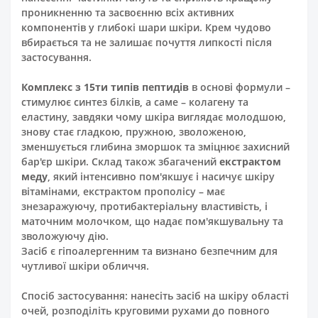
проникненню та засвоєнню всіх активних
компонентів у глибокі шари шкіри. Крем чудово
вбирається та не залишає почуття липкості після
застосування.
Комплекс з 15ти типів пептидів
в основі формули –
стимулює синтез білків, а саме – колагену та
еластину, завдяки чому шкіра виглядає молодшою,
знову стає гладкою, пружною, зволоженою,
зменшується глибина зморшок та зміцнює захисний
бар'єр шкіри. Склад також збагачений
екстрактом
меду
, який інтенсивно пом'якшує і насичує шкіру
вітамінами, екстрактом прополісу – має
знезаражуючу, протибактеріальну властивість, і
маточним молочком, що надає пом'якшувальну та
зволожуючу дію.
Засіб є гіпоалергенним та визнано безпечним для
чутливої ​​шкіри обличчя.
Спосіб застосування: нанесіть засіб на шкіру області
очей, розподіліть круговими рухами до повного