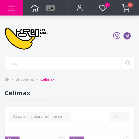
0
0
UA
Виробник
Celimax
Celimax