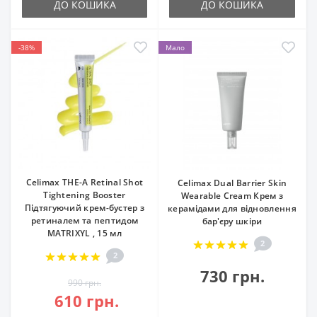
ДО КОШИКА
ДО КОШИКА
-38%
Мало
Celimax THE-A Retinal Shot
Celimax Dual Barrier Skin
Tightening Booster
Wearable Cream Крем з
Підтягуючий крем-бустер з
керамідами для відновлення
ретиналем та пептидом
бар'єру шкіри
MATRIXYL , 15 мл
2
2
730 грн.
990 грн.
610 грн.