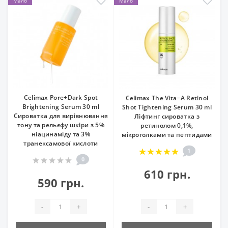
Мало
Мало
Celimax Pore+Dark Spot
Celimax The Vita−A Retinol
Brightening Serum 30 ml
Shot Tightening Serum 30 ml
Сироватка для вирівнювання
Ліфтинг сироватка з
тону та рельєфу шкіри з 5%
ретинолом 0,1%,
ніацинаміду та 3%
мікроголками та пептидами
транексамової кислоти
1
0
610 грн.
590 грн.
-
+
-
+