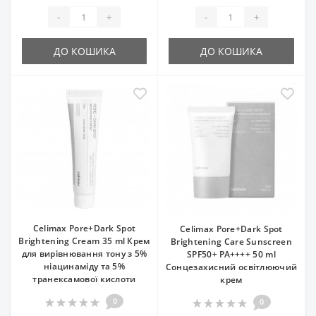
-
+
-
+
ДО КОШИКА
ДО КОШИКА
Celimax Pore+Dark Spot
Celimax Pore+Dark Spot
Brightening Cream 35 ml Крем
Brightening Care Sunscreen
для вирівнювання тону з 5%
SPF50+ PA++++ 50 ml
ніацинаміду та 5%
Сонцезахисний освітлюючий
транексамової кислоти
крем
0
0